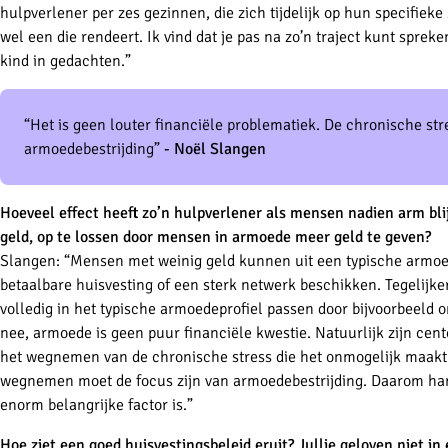
hulpverlener per zes gezinnen, die zich tijdelijk op hun specifieke 
wel een die rendeert. Ik vind dat je pas na zo’n traject kunt sprek
kind in gedachten.”
“Het is geen louter financiële problematiek. De chronische st
armoedebestrijding”
-
Noël Slangen
Hoeveel effect heeft zo’n hulpverlener als mensen nadien arm bl
geld, op te lossen door mensen in armoede meer geld te geven?
Slangen: “Mensen met weinig geld kunnen uit een typische armoede
betaalbare huisvesting of een sterk netwerk beschikken. Tegelijke
volledig in het typische armoedeprofiel passen door bijvoorbeeld
nee, armoede is geen puur financiële kwestie. Natuurlijk zijn cent
het wegnemen van de chronische stress die het onmogelijk maakt
wegnemen moet de focus zijn van armoedebestrijding. Daarom ham
enorm belangrijke factor is.”
Hoe ziet een goed huisvestingsbeleid eruit? Jullie geloven niet in