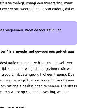
situatie toelegt, vraagt een investering, maar
en over verantwoordelijkheid van ouders, dat ex-
ress wegnemen, moet de focus zijn van
ijven? Is armoede niet gewoon een gebrek aan
situatie raken als ze bijvoorbeeld wel over
rtijd bestaan er welgestelde gezinnen die wel
 ontspoord middelengebruik of een trauma. Dus
en heel belangrijk, maar vooral in functie van
 om rati
onele beslissingen te nemen. Die stress
eren we zo op goede huisvesting, wat een
 een sociale mix?