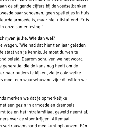
an de stijgende cijfers bij de voedselbanken.
weede paar schoenen, geen spelletjes in huis
leurde armoede is, maar niet uitsluitend. Er is
in onze
samenleving.”
schrijven jullie. Wie dan wel?
e vragen: 'Wie had dat hier tien jaar geleden
 staat van je kennis. Je moet durven te
rond beleid. Daarom schuiven we het woord
e generatie, die de kans nog heeft om de
r naar ouders te kijken
, zie je ook: welke
rs moet een waarschuwing zijn: dit willen we
onds merken we dat je opmerkelijke
t met een gezin in armoede en drempels
emt toe en het
intrafamiliaal
geweld neemt af.
ners over de vloer krijgen. Allemaal
 een vertrouwensband mee kunt opbouwen.
Eén