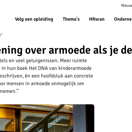
Meta
Nieuw
navigat
Volg een opleiding
Thema's
HRscan
Onderne
t”
ening over armoede als je de
itels en veel getuigenissen. Meer ruimte
m in hun boek Het DNA van kinderarmoede
eschrijven, én een hoofdstuk aan concrete
voor mensen in armoede onmogelijk om
e nemen.”