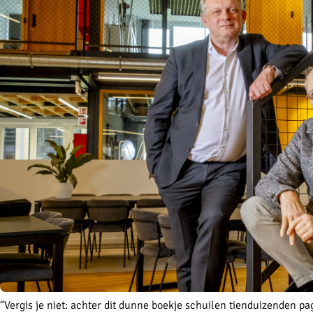
“Vergis je niet: achter dit dunne boekje schuilen tienduizenden p