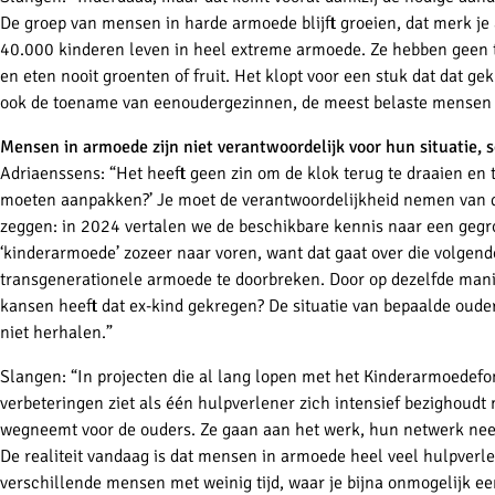
De groep van mensen in harde armoede blijft groeien, dat merk je a
40.000 kinderen leven in heel extreme armoede. Ze hebben geen t
en eten nooit groenten of fruit. Het klopt voor een stuk dat dat gek
ook de toename van eenoudergezinnen, de meest belaste mensen 
Mensen in armoede zijn niet verantwoordelijk voor hun situatie
, 
Adriaenssens: “Het heeft geen zin om de klok terug te draaien en t
moeten aanpakken?’ Je moet de verantwoordelijkheid nemen van de
zeggen: in 2024 vertalen we de beschikbare kennis naar een geg
‘kinderarmoede’ zozeer naar voren, want dat gaat over die volgend
transgenerationele
armoede te doorbreken. Door op dezelfde manie
kansen heeft dat ex-kind gekregen? De situatie van bepaalde oude
niet herhalen.”
Slangen: “In projecten die al lang lopen met het Kinderarmoedef
verbeteringen ziet als één hulpverlener zich intensief bezighoud
wegneemt voor de ouders. Ze gaan aan het werk, hun netwerk ne
De realiteit vandaag is dat mensen in armoede heel veel hulpverle
verschillende mensen met weinig tijd, waar je bijna onmogelijk