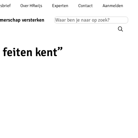
Account
sbrief
Over HRwijs
Experten
Contact
Aanmelden
ion
navigation
Main
merschap versterken
navigation
 feiten kent”