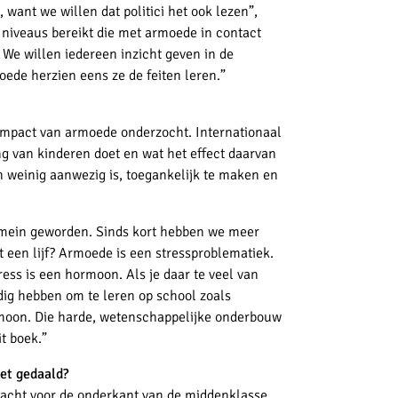
ant we willen dat politici het ook lezen”,
niveaus bereikt die met armoede in contact
 We willen iedereen inzicht geven in de
ede herzien eens ze de
feiten leren.”
 impact van armoede onderzocht. Internationaal
g van kinderen doet en wat het effect daarvan
en weinig aanwezig is, toegankelijk te maken en
mein
geworden. Sinds kort hebben we meer
t een lijf? Armoede is een stressproblematiek.
ess is een hormoon. Als je daar te veel van
odig hebben om te leren op school zoals
moon. Die harde,
wetenschappelijke onderbouw
t boek.”
iet gedaald?
dacht voor de onderkant van de middenklasse.