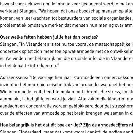
bewust voor gekozen om de inhoud zeer geconcentreerd te maken, w
verklaart Slangen. “We hopen dat onze boodschap mensen op alle 
komen: van leerkrachten tot bestuurders van sociale organisaties.
problematiek omdat we merken dat mensen hun mening over armo
Over welke feiten hebben jullie het dan precies?
Slangen: “In Vlaanderen is tot nu toe vooral de maatschappelijke
onderzoek spitst zich meer toe op wat armoede met de ontwikkelin
is. We vinden het belangrijk om die cruciale info, die in Vlaander
in het debat te introduceren.”
Adriaenssens: “De voorbije tien jaar is armoede een
onderzoeksdo
inzicht in het neurobiologische luik van armoede: wat doet het me
Wie in armoede leeft, heeft te maken met chronische stress, en str
aanmaakt, is het giftig en word je ziek. Alle zaken die kinderen n
aandacht en concentratie worden geblokkeerd door dat stresshor
over de effecten van armoede op het brein brengen we samen in di
Hoe belangrijk is het dat dit boek er ligt? Zijn de armoedecijfers n
Slangen: “Inderdaad, maar dat komt vooral dankzij de nodige aan