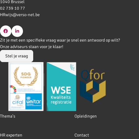
1040 Brussel
02 739 10 77
HRwijs@verso-net.be
Go
Go
Zit je met een specifieke vraag waar je snel een antwoord op wilt?
to
to
Onze adviseurs staan voor je klaar!
Facebook
LinkedIn
Stel je vraag
Footer
Thema's
Opleidingen
navigation
HR experten
Contact