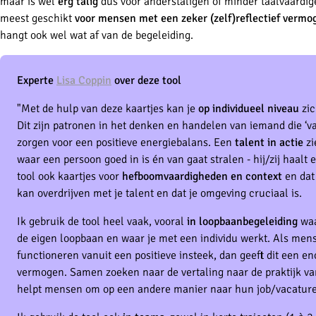
maar is wel
erg talig
dus voor anderstaligen of minder taalvaardige 
meest geschikt
voor mensen met een zeker (zelf)reflectief vermo
hangt ook wel wat af van de begeleiding.
Experte
Lisa Coppin
over deze tool
"Met de hulp van deze kaartjes kan je
op individueel niveau
zic
Dit zijn patronen in het denken en handelen van iemand die ‘va
zorgen voor een positieve energiebalans. Een
talent in actie
zi
waar een persoon goed in is én van gaat stralen - hij/zij haalt e
tool ook kaartjes voor
hefboomvaardigheden en context
en dat 
kan overdrijven met je talent en dat je omgeving cruciaal is.
Ik gebruik de tool heel vaak, vooral
in loopbaanbegeleiding
waa
de eigen loopbaan en waar je met een individu werkt. Als mens
functioneren vanuit een positieve insteek, dan geeft dit een 
vermogen. Samen zoeken naar de vertaling naar de praktijk van 
helpt mensen om op een andere manier naar hun job/vacatures