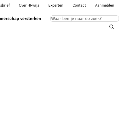
Account
sbrief
Over HRwijs
Experten
Contact
Aanmelden
ion
navigation
Main
merschap versterken
navigation