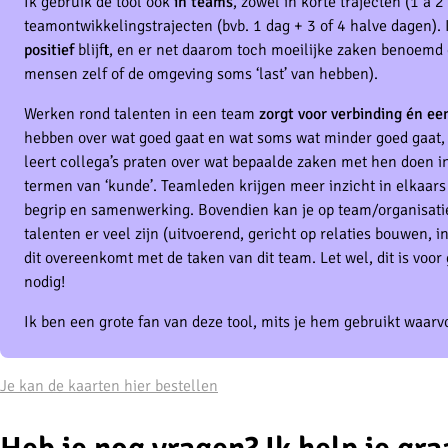
Ik gebruik de tool ook
in teams
, zowel in korte trajecten (1 à 2
teamontwikkelingstrajecten (bvb. 1 dag + 3 of 4 halve dagen).
positief
blijft, en er net daarom toch moeilijke zaken benoem
mensen zelf of de omgeving soms ‘last’ van hebben).
Werken rond talenten in een team
zorgt voor verbinding én e
hebben over wat goed gaat en wat soms wat minder goed gaat, 
leert collega’s praten over wat bepaalde zaken met hen doen i
termen van ‘kunde’. Teamleden krijgen meer inzicht in elkaars
begrip en samenwerking. Bovendien kan je op team/organisati
talenten er veel zijn (uitvoerend, gericht op relaties bouwen,
dit overeenkomt met de taken van dit team. Let wel, dit is voor
nodig!
Ik ben een grote fan van deze tool, mits je hem gebruikt waarvo
Je kan de kaarten hier bestellen