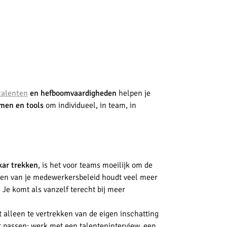
talenten
en hefboomvaardigheden
helpen je
men en tools
om individueel, in team, in
kar trekken
, is het voor teams moeilijk om de
ven van je medewerkersbeleid houdt veel meer
Je komt als vanzelf terecht bij meer
 alleen te vertrekken van de eigen inschatting
r passen: werk met een talenteninterview, een