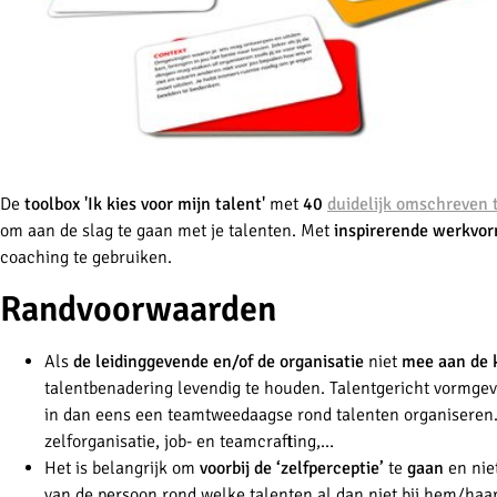
De
toolbox 'Ik kies voor mijn talent'
met
40
duidelijk omschreven 
om aan de slag te gaan met je talenten. Met
inspirerende werkvor
coaching te gebruiken.
Randvoorwaarden
Als
de leidinggevende en/of de organisatie
niet
mee aan de 
talentbenadering levendig te houden. Talentgericht vormge
in dan eens een teamtweedaagse rond talenten organiseren. 
zelforganisatie, job- en teamcrafting,…
Het is belangrijk om
voorbij de ‘zelfperceptie’
te
gaan
en niet
van de persoon rond welke talenten al dan niet bij hem/haa