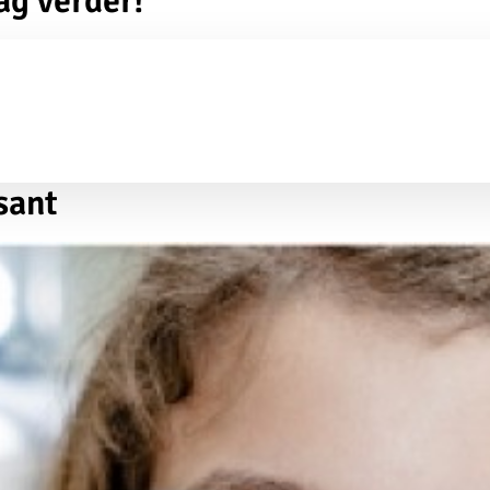
ag verder!
sant