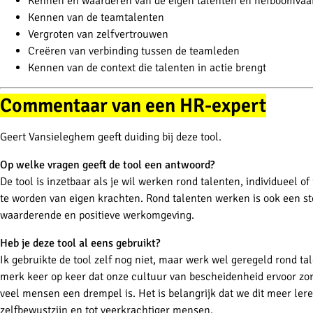
Kennen en waarderen van de eigen talenten en hefboomvaa
Kennen van de teamtalenten
Vergroten van zelfvertrouwen
Creëren van verbinding tussen de teamleden
Kennen van de context die talenten in actie brengt
Commentaar van een HR-expert
Geert Vansieleghem geeft duiding bij deze tool.
Op welke vragen geeft de tool een antwoord?
De tool is inzetbaar als je wil werken rond talenten, individueel 
te worden van eigen krachten. Rond talenten werken is ook een st
waarderende en positieve werkomgeving.
Heb je deze tool al eens gebruikt?
Ik gebruikte de tool zelf nog niet, maar werk wel geregeld rond tal
merk keer op keer dat onze cultuur van bescheidenheid ervoor zor
veel mensen een drempel is. Het is belangrijk dat we dit meer leren
zelfbewustzijn en tot veerkrachtiger mensen.