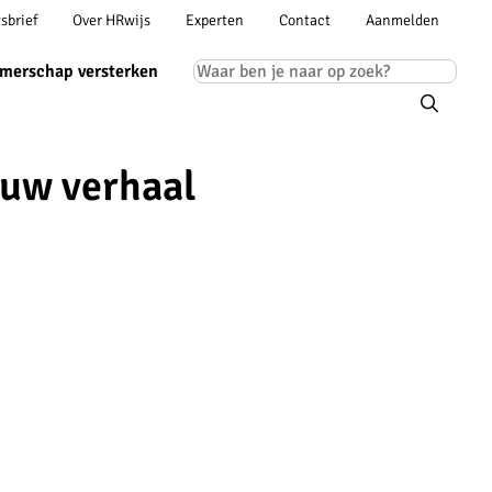
Account
sbrief
Over HRwijs
Experten
Contact
Aanmelden
ion
navigation
Main
merschap versterken
navigation
ouw verhaal