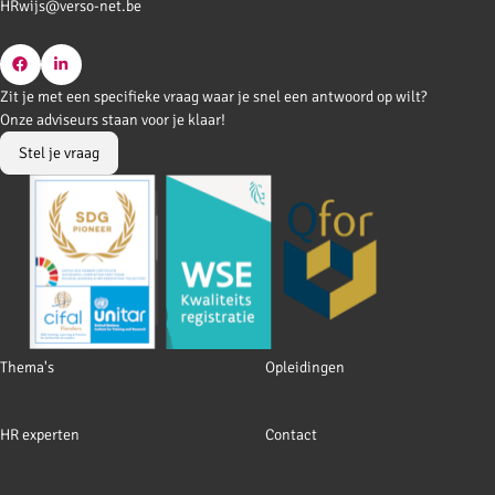
HRwijs@verso-net.be
Go
Go
Zit je met een specifieke vraag waar je snel een antwoord op wilt?
to
to
Onze adviseurs staan voor je klaar!
Facebook
LinkedIn
Stel je vraag
Footer
Thema's
Opleidingen
navigation
HR experten
Contact