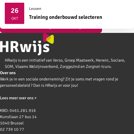
26
Leuven
2026
Training onderbouwd selecteren
OKT
Bekijk al onze vormingen over strategisch HR
HRwijs is een initiatief van Verso, Groep Maatwerk, Herwin, Sociare,
SOM, Vlaams Welzijnsverbond, Zorggezind en Zorgnet-Icuro.
Over ons
Werk je in een sociale onderneming? Zit je soms met vragen rond je
personeelsbeleid ? Dan is HRwijs er voor jou!
Lees meer over ons >
KBO: 0461.281.916
Kunstlaan 27 bus 14
1040 Brussel
02 739 10 77