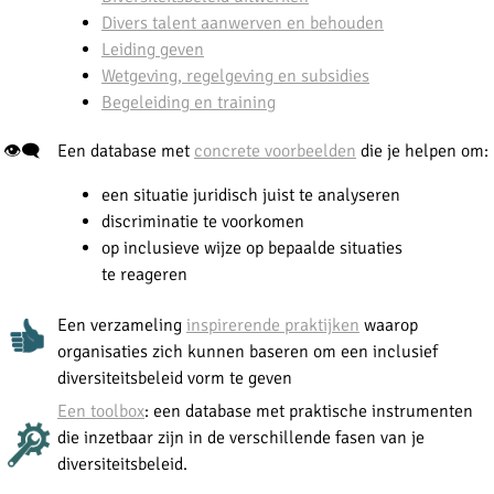
Divers talent aanwerven en behouden
Leiding geven
Wetgeving, regelgeving en subsidies
Begeleiding en training
👁‍🗨
Een database met
concrete voorbeelden
die je helpen om:
een situatie juridisch juist te analyseren
discriminatie te voorkomen
op inclusieve wijze op bepaalde situaties
te reageren
Een verzameling
inspirerende praktijken
waarop
organisaties zich kunnen baseren om een inclusief
diversiteitsbeleid vorm te geven
Een toolbox
: een database met praktische instrumenten
die inzetbaar zijn in de verschillende fasen van je
diversiteitsbeleid.