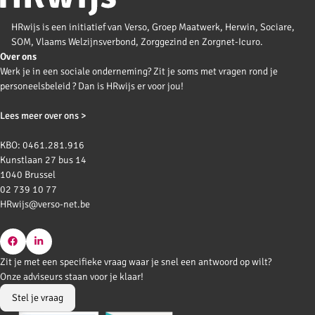
HRwijs is een initiatief van Verso, Groep Maatwerk, Herwin, Sociare,
SOM, Vlaams Welzijnsverbond, Zorggezind en Zorgnet-Icuro.
Over ons
Werk je in een sociale onderneming? Zit je soms met vragen rond je
personeelsbeleid ? Dan is HRwijs er voor jou!
Lees meer over ons >
KBO: 0461.281.916
Kunstlaan 27 bus 14
1040 Brussel
02 739 10 77
HRwijs@verso-net.be
Go
Go
Zit je met een specifieke vraag waar je snel een antwoord op wilt?
to
to
Onze adviseurs staan voor je klaar!
Facebook
LinkedIn
Stel je vraag