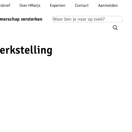
Account
sbrief
Over HRwijs
Experten
Contact
Aanmelden
ion
navigation
Main
merschap versterken
navigation
erkstelling