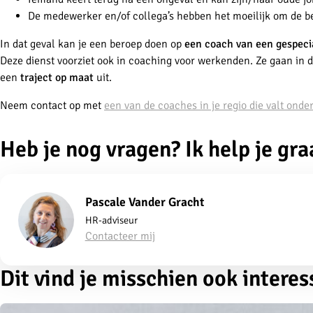
De medewerker en/of collega’s hebben het moeilijk om de b
In dat geval kan je een beroep doen op
een coach van een gespecia
Deze dienst voorziet ook in coaching voor werkenden. Ze gaan in 
een
traject op maat
uit.
Neem contact op met
een van de coaches in je regio die valt on
Heb je nog vragen? Ik help je gra
Pascale Vander Gracht
HR-adviseur
Contacteer mij
Dit vind je misschien ook interes