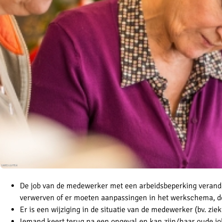
De job van de medewerker met een arbeidsbeperking verande
verwerven of er moeten aanpassingen in het werkschema, de
Er is een wijziging in de situatie van de medewerker (bv. ziek
Iemand keert terug na een ongeval en kan zijn/haar oude j