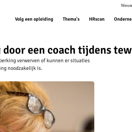
Meta
Nieuw
navigat
Volg een opleiding
Thema's
HRscan
Onderne
door een coach tijdens tew
perking verwerven of kunnen er situaties
ng noodzakelijk is.