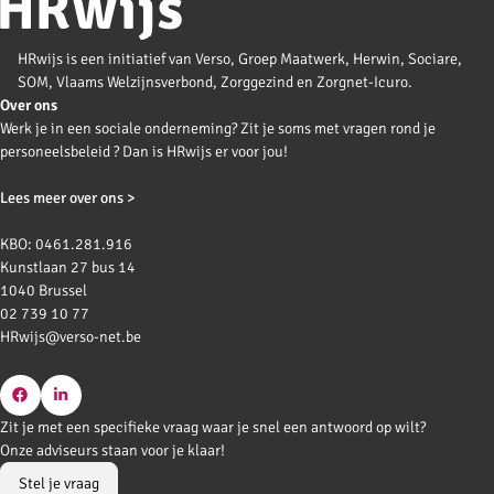
HRwijs is een initiatief van Verso, Groep Maatwerk, Herwin, Sociare,
SOM, Vlaams Welzijnsverbond, Zorggezind en Zorgnet-Icuro.
Over ons
Werk je in een sociale onderneming? Zit je soms met vragen rond je
personeelsbeleid ? Dan is HRwijs er voor jou!
Lees meer over ons >
KBO: 0461.281.916
Kunstlaan 27 bus 14
1040 Brussel
02 739 10 77
HRwijs@verso-net.be
Go
Go
Zit je met een specifieke vraag waar je snel een antwoord op wilt?
to
to
Onze adviseurs staan voor je klaar!
Facebook
LinkedIn
Stel je vraag