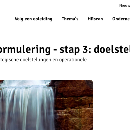
Meta
Nieuw
navigat
Volg een opleiding
Thema's
HRscan
Onderne
ormulering - stap 3: doelste
rategische doelstellingen en operationele