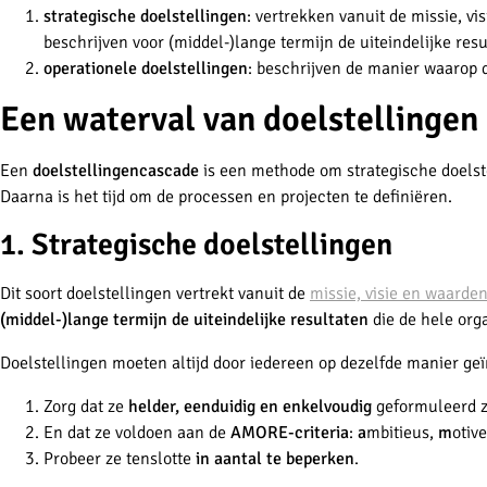
strategische doelstellingen
: vertrekken vanuit de missie, vi
beschrijven voor (middel-)lange termijn de uiteindelijke res
operationele doelstellingen
: beschrijven de manier waarop 
Een waterval van doelstellingen
Een
doelstellingencascade
is een methode om strategische doelste
Daarna is het tijd om de processen en projecten te definiëren.
1. Strategische doelstellingen
Dit soort doelstellingen vertrekt vanuit de
missie, visie en waarde
(middel-)lange termijn de uiteindelijke resultaten
die de hele org
Doelstellingen moeten altijd door iedereen op dezelfde manier geï
Zorg dat ze
helder, eenduidig en enkelvoudig
geformuleerd z
En dat ze voldoen aan de
AMORE-criteria
:
a
mbitieus,
m
otiv
Probeer ze tenslotte
in aantal te beperken
.