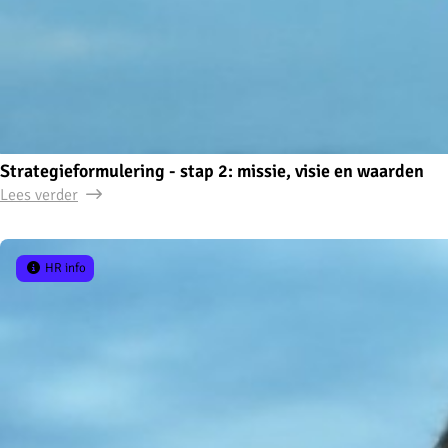
Strategieformulering - stap 2: missie, visie en waarden
Lees verder
HR info