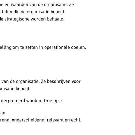
sie en waarden van de organisatie. Ze
ultaten die de organisatie beoogt.
de strategische worden behaald.
lling om te zetten in operationele doelen.
n
van de organisatie. Ze
beschrijven voor
anisatie beoogt.
nterpreteerd worden. Drie tips:
ijn.
erend,
o
nderscheidend,
r
elevant en
e
cht.