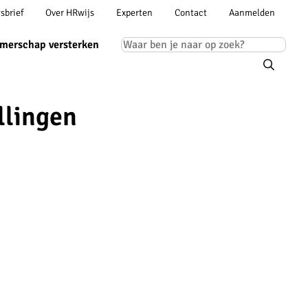
Account
sbrief
Over HRwijs
Experten
Contact
Aanmelden
ion
navigation
Main
merschap versterken
navigation
llingen