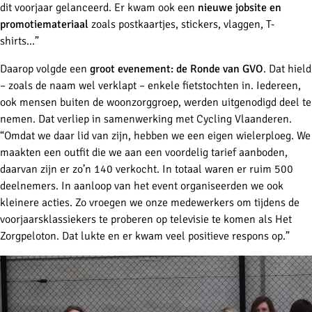
dit voorjaar gelanceerd. Er kwam ook een
nieuwe jobsite en
promotiemateriaal
zoals postkaartjes, stickers, vlaggen, T-
shirts...”
Daarop volgde een
groot evenement: de Ronde van GVO
. Dat hield
– zoals de naam wel verklapt – enkele fietstochten in. Iedereen,
ook mensen buiten de woonzorggroep, werden uitgenodigd deel te
nemen. Dat verliep in samenwerking met Cycling Vlaanderen.
“Omdat we daar lid van zijn, hebben we een eigen wielerploeg. We
maakten een outfit die we aan een voordelig tarief aanboden,
daarvan zijn er zo’n 140 verkocht. In totaal waren er ruim 500
deelnemers. In aanloop van het event organiseerden we ook
kleinere acties. Zo vroegen we onze medewerkers om tijdens de
voorjaarsklassiekers te proberen op televisie te komen als Het
Zorgpeloton. Dat lukte en er kwam veel positieve respons op.”