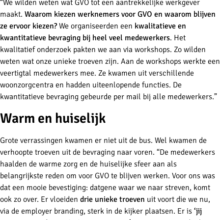
“We wilden weten wat GVO tot een aantrekkelijke werkgever
maakt.
Waarom kiezen werknemers voor GVO en waarom blijven
ze ervoor kiezen?
We organiseerden een
kwalitatieve en
kwantitatieve bevraging bij heel veel medewerkers
. Het
kwalitatief onderzoek pakten we aan via workshops. Zo wilden
weten wat onze unieke troeven zijn. Aan de workshops werkte een
veertigtal medewerkers mee. Ze kwamen uit verschillende
woonzorgcentra en hadden uiteenlopende functies. De
kwantitatieve bevraging gebeurde per mail bij alle medewerkers.”
Warm en huiselijk
Grote verrassingen kwamen er niet uit de bus. Wel kwamen de
verhoopte troeven uit de bevraging naar voren. “De medewerkers
haalden de warme zorg en de huiselijke sfeer aan als
belangrijkste reden om voor GVO te blijven werken. Voor ons was
dat een mooie bevestiging: datgene waar we naar streven, komt
ook zo over. Er vloeiden
drie unieke troeven
uit voort die we nu,
via de employer branding, sterk in de kijker plaatsen. Er is
‘jij