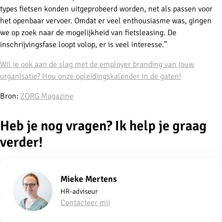
types fietsen konden uitgeprobeerd worden, net als passen voor
het openbaar vervoer. Omdat er veel enthousiasme was, gingen
we op zoek naar de mogelijkheid van fietsleasing. De
inschrijvingsfase loopt volop, er is veel interesse.”
Wil je ook aan de slag met de employer branding van jouw
organisatie? Hou onze opleidingskalender in de gaten!
Bron:
ZORG Magazine
Heb je nog vragen? Ik help je graag
verder!
Mieke Mertens
HR-adviseur
Contacteer mij