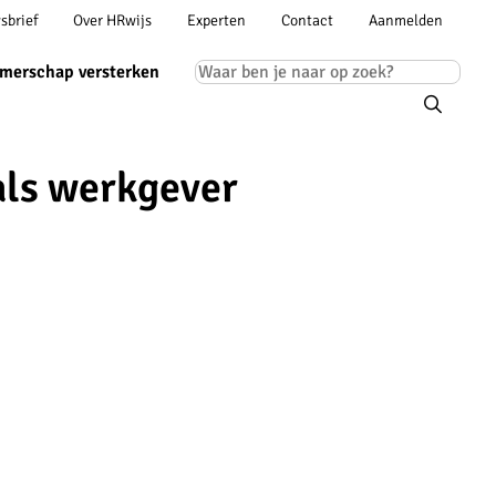
Account
sbrief
Over HRwijs
Experten
Contact
Aanmelden
ion
navigation
Main
merschap versterken
navigation
als werkgever