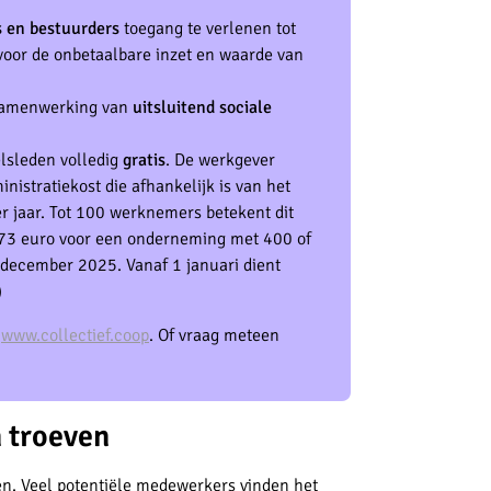
rs en bestuurders
toegang te verlenen tot
 voor de onbetaalbare inzet en waarde van
 samenwerking van
uitsluitend sociale
lsleden volledig
gratis
. De werkgever
nistratiekost die afhankelijk is van het
r jaar. Tot 100 werknemers betekent dit
73 euro voor een onderneming met 400 of
1 december 2025. Vanaf 1 januari dient
)
e
www.collectief.coop
. Of vraag meteen
n troeven
en. Veel potentiële medewerkers vinden het