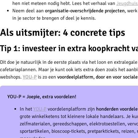
hen niet meteen nodig hebt. Lees het verhaal van
Jeugdhuis
Neem deel aan
organisatie-overschrijdende projecten
, werk
in je sector te brengen of deel je kennis.
Als uitsmijter: 4 concrete tips
Tip 1: investeer in extra koopkracht 
Dit doe je natuurlijk in de eerste plaats via het loon en extralega
cafetariaplannen. Maar je kunt ook iets extra doen zoals het aan
webshops.
YOU-P
is zo een
voordeelplatform, door en voor
social
YOU-P = Joepie, extra voordelen!
In het
YOU-P
voordelenplatform zijn
honderden voordele
grote winkelketens tot kleinere lokale handelaars. Je kun
zelfmaterialen, gereedschappen, elektrotoestellen, vervoer
sportartikelen, bioscoop-tickets, pretparktickets, reizen