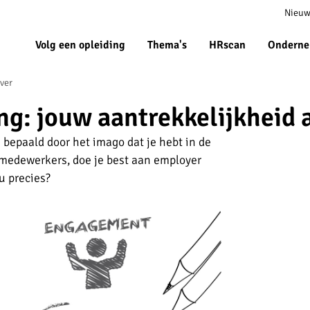
Meta
Nieuw
navigat
Volg een opleiding
Thema's
HRscan
Onderne
ver
g: jouw aantrekkelijkheid 
 bepaald door het imago dat je hebt in de
 medewerkers, doe je best aan employer
nu precies?