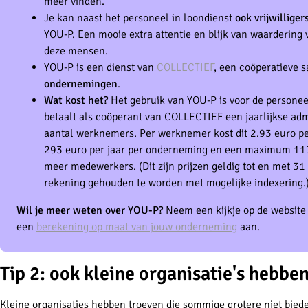
meer vinden.
Je kan naast het personeel in loondienst
ook
vrijwillige
YOU-P. Een mooie extra attentie en blijk van waardering
deze mensen.
YOU-P is een dienst van
COLLECTIEF
, een coöperatieve
ondernemingen
.
Wat kost het?
Het gebruik van YOU-P is voor de personee
betaalt als coöperant van COLLECTIEF een jaarlijkse admi
aantal werknemers. Per werknemer kost dit 2.93 euro pe
293 euro per jaar per onderneming en een maximum 11
meer medewerkers. (Dit zijn prijzen geldig tot en met 3
rekening gehouden te worden met mogelijke indexering.
Wil je meer weten over YOU-P?
Neem een kijkje op de websit
een
berekening op maat van jouw onderneming
aan.
Tip 2: ook kleine organisatie's hebbe
Kleine organisaties hebben troeven die sommige grotere niet bied