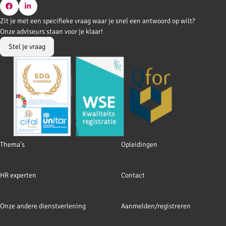
Go
Go
Zit je met een specifieke vraag waar je snel een antwoord op wilt?
to
to
Onze adviseurs staan voor je klaar!
Facebook
LinkedIn
Stel je vraag
Footer
Thema's
Opleidingen
navigation
HR experten
Contact
Onze andere dienstverlening
Aanmelden/registreren