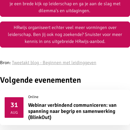
je een brede kijk op leiderschap en ga je aan de slag met
dilemma's en uitdagingen.
HRwijs organiseert echter veel meer vormingen over
leiderschap. Ben jij ook nog zoekende? Snuister voor meer
kennis in ons uitgebreide HRwijs-aanbod.
Bron:
Tweetakt blog - Beginnen met leidinggeven
Volgende evenementen
Online
31
Webinar verbindend communiceren: van
2026
spanning naar begrip en samenwerking
AUG
(BlinkOut)