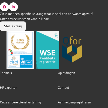
Go
Go
Zit je met een specifieke vraag waar je snel een antwoord op wilt?
to
to
Onze adviseurs staan voor je klaar!
Facebook
LinkedIn
Stel je vraag
Footer
Thema's
Opleidingen
navigation
HR experten
Contact
Onze andere dienstverlening
Aanmelden/registreren