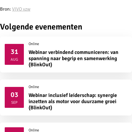
Bron:
VIVO vzw
Volgende evenementen
Online
31
Webinar verbindend communiceren: van
2026
spanning naar begrip en samenwerking
AUG
(BlinkOut)
Online
03
Webinar inclusief leiderschap: synergie
2026
inzetten als motor voor duurzame groei
SEP
(BlinkOut)
Online