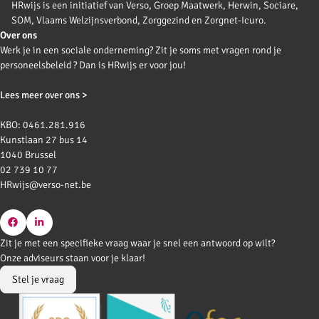
HRwijs is een initiatief van Verso, Groep Maatwerk, Herwin, Sociare,
SOM, Vlaams Welzijnsverbond, Zorggezind en Zorgnet-Icuro.
Over ons
Werk je in een sociale onderneming? Zit je soms met vragen rond je
personeelsbeleid ? Dan is HRwijs er voor jou!
Lees meer over ons >
KBO: 0461.281.916
Kunstlaan 27 bus 14
1040 Brussel
02 739 10 77
HRwijs@verso-net.be
Go
Go
Zit je met een specifieke vraag waar je snel een antwoord op wilt?
to
to
Onze adviseurs staan voor je klaar!
Facebook
LinkedIn
Stel je vraag