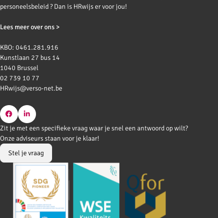
personeelsbeleid ? Dan is HRwijs er voor jou!
Lees meer over ons >
KBO: 0461.281.916
Kunstlaan 27 bus 14
1040 Brussel
02 739 10 77
HRwijs@verso-net.be
Go
Go
Zit je met een specifieke vraag waar je snel een antwoord op wilt?
to
to
Onze adviseurs staan voor je klaar!
Facebook
LinkedIn
Stel je vraag