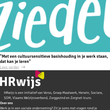
"Met een cultuursensitieve basishouding in je werk staan,
dat kan je leren"
Lees verder
HRwijs is een initiatief van Verso, Groep Maatwerk, Herwin, Sociare,
SOM, Vlaams Welzijnsverbond, Zorggezind en Zorgnet-Icuro.
Over ons
Werk je in een sociale onderneming? Zit je soms met vragen rond je