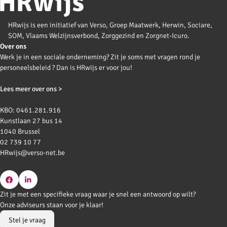
HRwijs is een initiatief van Verso, Groep Maatwerk, Herwin, Sociare,
SOM, Vlaams Welzijnsverbond, Zorggezind en Zorgnet-Icuro.
Over ons
Werk je in een sociale onderneming? Zit je soms met vragen rond je
personeelsbeleid ? Dan is HRwijs er voor jou!
Lees meer over ons >
KBO: 0461.281.916
Kunstlaan 27 bus 14
1040 Brussel
02 739 10 77
HRwijs@verso-net.be
Go
Go
Zit je met een specifieke vraag waar je snel een antwoord op wilt?
to
to
Onze adviseurs staan voor je klaar!
Facebook
LinkedIn
Stel je vraag