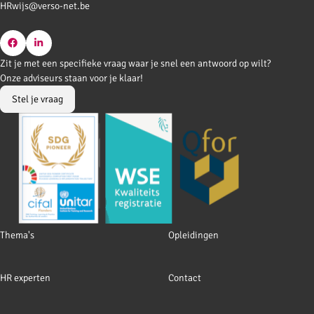
HRwijs@verso-net.be
Go
Go
Zit je met een specifieke vraag waar je snel een antwoord op wilt?
to
to
Onze adviseurs staan voor je klaar!
Facebook
LinkedIn
Stel je vraag
Footer
Thema's
Opleidingen
navigation
HR experten
Contact