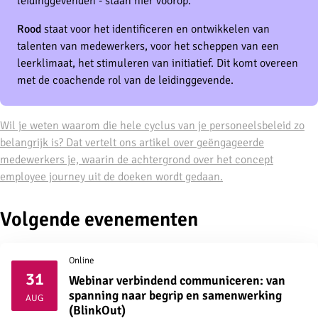
leidinggevenden - staan hier voorop.
Rood
staat voor het identificeren en ontwikkelen van
talenten van medewerkers, voor het scheppen van een
leerklimaat, het stimuleren van initiatief. Dit komt overeen
met de coachende rol van de leidinggevende.
Wil je weten waarom die hele cyclus van je personeelsbeleid zo
belangrijk is? Dat vertelt ons artikel over geëngageerde
medewerkers je, waarin de achtergrond over het concept
employee journey uit de doeken wordt gedaan.
Volgende evenementen
Online
31
Webinar verbindend communiceren: van
2026
spanning naar begrip en samenwerking
AUG
(BlinkOut)