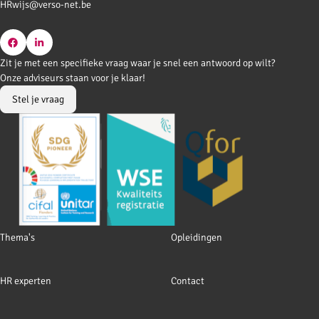
HRwijs@verso-net.be
Go
Go
Zit je met een specifieke vraag waar je snel een antwoord op wilt?
to
to
Onze adviseurs staan voor je klaar!
Facebook
LinkedIn
Stel je vraag
Footer
Thema's
Opleidingen
navigation
HR experten
Contact