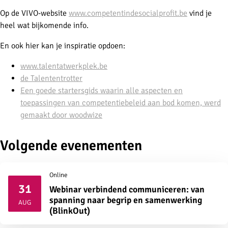
Op de VIVO-website
www.competentindesocialprofit.be
vind je
heel wat bijkomende info.
En ook hier kan je inspiratie opdoen:
www.talentatwerkplek.be
de Talententrotter
Een goede startersgids waarin alle aspecten en
toepassingen van competentiebeleid aan bod komen, werd
gemaakt door woodwize
Volgende evenementen
Online
31
Webinar verbindend communiceren: van
2026
spanning naar begrip en samenwerking
AUG
(BlinkOut)