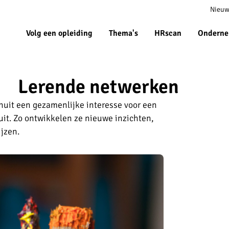
Meta
Nieuw
navigat
Volg een opleiding
Thema's
HRscan
Onderne
Lerende netwerken
nuit een gezamenlijke interesse voor een
it. Zo ontwikkelen ze nieuwe inzichten,
jzen.