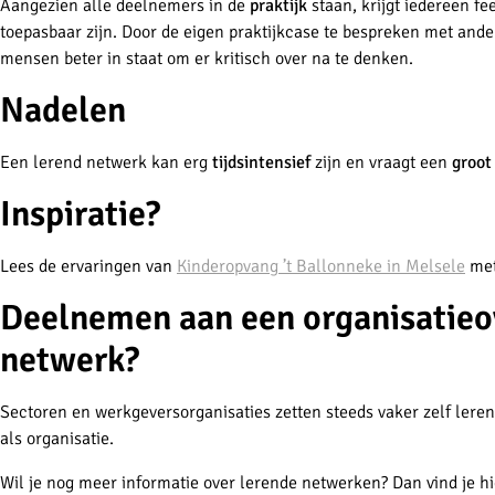
Aangezien alle deelnemers in de
praktijk
staan, krijgt iedereen f
toepasbaar zijn. Door de eigen praktijkcase te bespreken met ande
mensen beter in staat om er kritisch over na te denken.
Nadelen
Een lerend netwerk kan erg
tijdsintensief
zijn en vraagt een
groo
Inspiratie?
Lees de ervaringen van
Kinderopvang ’t Ballonneke in Melsele
met
Deelnemen aan een organisatieo
netwerk?
Sectoren en werkgeversorganisaties zetten steeds vaker zelf le
als organisatie.
Wil je nog meer informatie over lerende netwerken? Dan vind je h