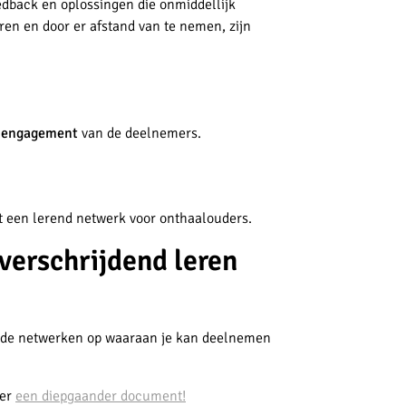
eedback en oplossingen die onmiddellijk
ren en door er afstand van te nemen, zijn
t engagement
van de deelnemers.
 een lerend netwerk voor onthaalouders.
verschrijdend leren
rende netwerken op waaraan je kan deelnemen
ier
een diepgaander document!