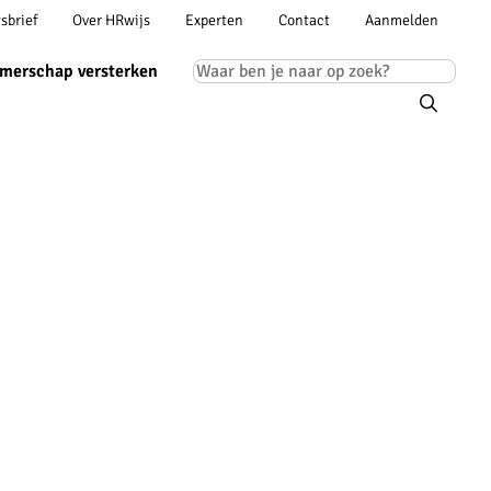
Account
sbrief
Over HRwijs
Experten
Contact
Aanmelden
ion
navigation
Main
merschap versterken
navigation