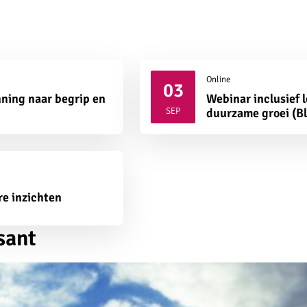
Online
03
ning naar begrip en
Webinar inclusief 
2026
SEP
duurzame groei (B
re inzichten
sant