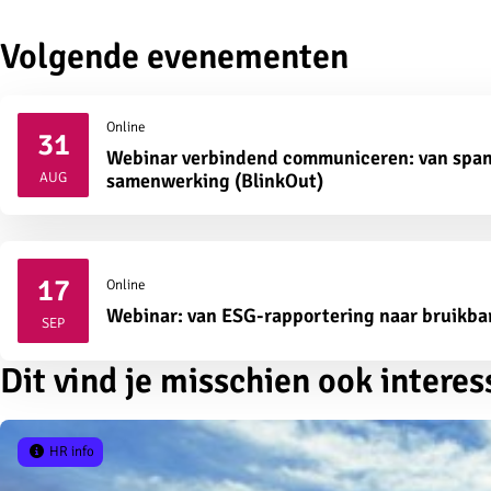
Volgende evenementen
Online
31
Webinar verbindend communiceren: van span
2026
AUG
samenwerking (BlinkOut)
17
Online
2026
Webinar: van ESG-rapportering naar bruikba
SEP
Dit vind je misschien ook interes
HR info