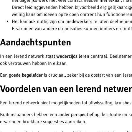
het dagelijks werk niet veel contact hebben met elkaar, maar
Direct leidinggevenden hebben bijvoorbeeld erg gelijkaardig
weinig kans om ideeën op te doen omtrent hun functionere
Het kan ook nuttig zijn om medewerkers te laten deelneme
Ervaringen van andere organisaties kunnen immers erg nuttig
Aandachtspunten
In een lerend netwerk staat
wederzijds leren
centraal. Deelnemer
ook vertrouwen hebben in elkaar.
Een
goede begeleider
is cruciaal, zeker bij de opstart van een le
Voordelen van een lerend netwe
Een lerend netwerk biedt mogelijkheden tot uitwisseling, kruisbest
Buitenstaanders hebben een
ander perspectief
op de situatie en 
ervaringen bruikbare suggesties aanreiken.