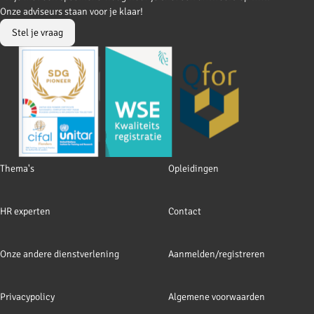
to
to
Onze adviseurs staan voor je klaar!
Facebook
LinkedIn
Stel je vraag
Footer
Thema's
Opleidingen
navigation
HR experten
Contact
Onze andere dienstverlening
Aanmelden/registreren
Privacypolicy
Algemene voorwaarden