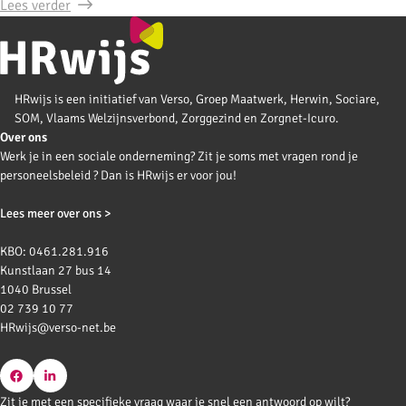
Lees verder
HRwijs is een initiatief van Verso, Groep Maatwerk, Herwin, Sociare,
SOM, Vlaams Welzijnsverbond, Zorggezind en Zorgnet-Icuro.
Over ons
Werk je in een sociale onderneming? Zit je soms met vragen rond je
personeelsbeleid ? Dan is HRwijs er voor jou!
Lees meer over ons >
KBO: 0461.281.916
Kunstlaan 27 bus 14
1040 Brussel
02 739 10 77
HRwijs@verso-net.be
Go
Go
Zit je met een specifieke vraag waar je snel een antwoord op wilt?