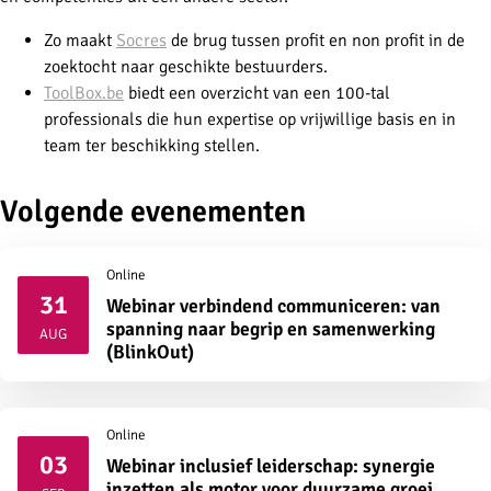
Zo maakt
Socres
de brug tussen profit en non profit in de
zoektocht naar geschikte bestuurders.
ToolBox.be
biedt een overzicht van een 100-tal
professionals die hun expertise op vrijwillige basis en in
team ter beschikking stellen.
Volgende evenementen
Online
31
Webinar verbindend communiceren: van
2026
spanning naar begrip en samenwerking
AUG
(BlinkOut)
Online
03
Webinar inclusief leiderschap: synergie
2026
inzetten als motor voor duurzame groei