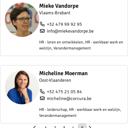
Mieke Vandorpe
Vlaams-Brabant
+32 479 99 92 95
info@miekevandorpe.be
HR - leren en ontwikkelen, HR - werkbaar werk en
welzijn, Verandermanagement
Micheline Moerman
Oost-Vlaanderen
+32 475 21 05 84
micheline@corcura.be
HR - leiderschap, HR - werkbaar werk en welzijn,
Verandermanagement
1
2
3
4
5