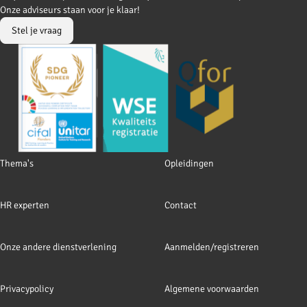
to
to
Onze adviseurs staan voor je klaar!
Facebook
LinkedIn
Stel je vraag
Footer
Thema's
Opleidingen
navigation
HR experten
Contact
Onze andere dienstverlening
Aanmelden/registreren
Privacypolicy
Algemene voorwaarden