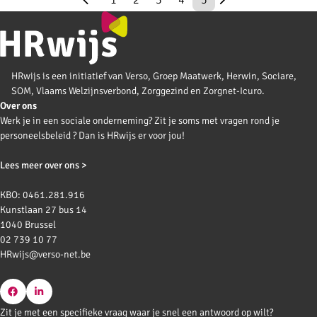
HRwijs is een initiatief van Verso, Groep Maatwerk, Herwin, Sociare,
SOM, Vlaams Welzijnsverbond, Zorggezind en Zorgnet-Icuro.
Over ons
Werk je in een sociale onderneming? Zit je soms met vragen rond je
personeelsbeleid ? Dan is HRwijs er voor jou!
Lees meer over ons >
KBO: 0461.281.916
Kunstlaan 27 bus 14
1040 Brussel
02 739 10 77
HRwijs@verso-net.be
Go
Go
Zit je met een specifieke vraag waar je snel een antwoord op wilt?