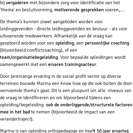
bij
vergaderen
met bijzondere zorg voor identificatie van het
'thema' en besluitvorming,
motiverende gesprekken
voeren,…
.
De thema's kunnen zowel aangeboden worden voor
leidinggevenden - directe leidinggevenden en bestuur - als voor
uitvoerende medewerkers. Afhankelijk van de vraag kan
geopteerd worden voor een
opleiding
, een
persoonlijke coaching
(bijvoorbeeld conflictcoaching), of een
team/organisatiebegeleiding
. Voor bepaalde opleidingen wordt
samengewerkt met een
ervaren trainingsacteur
.
Door jarenlange ervaring in de social profit sector op diverse
terreinen bouwde Marina een know how op die ook buiten de door
vernoemde thema's gaat. Dit is een pluspunt om alle niveaus van
de vraag te identificeren en om bijvoorbeeld tijdens een
opleiding/begeleiding
ook de onderliggende/structurele factoren
mee in het bad
te nemen (bijvoorbeeld de impact van een
verandertraject).
Marina is van opleiding orthopedagoge en heeft
30 jaar ervaring