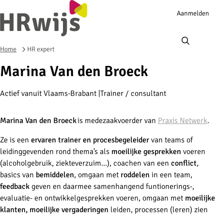
Account
Aanmelden
navigation
Ope
men
Home
HR expert
Marina Van den Broeck
Actief vanuit Vlaams-Brabant
Trainer / consultant
Marina Van den Broeck
is medezaakvoerder van
Praxis Netwerk
.
Ze
is
een
ervaren trainer en procesbegeleider
van teams of
leidinggevenden rond thema’s als
moeilijke gesprekken
voeren
(alcoholgebruik, ziekteverzuim...), coachen van een
conflict
,
basics van
bemiddelen
, omgaan met
roddelen
in een team,
feedback
geven en daarmee samenhangend funtionerings-,
evaluatie- en ontwikkelgesprekken voeren, omgaan met
moeilijke
klanten, moeilijke vergaderingen
leiden, processen (leren) zien