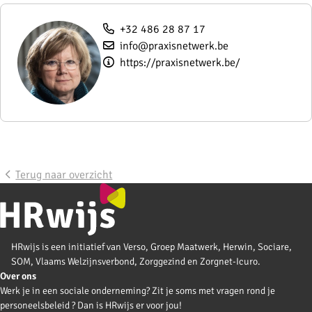
+32 486 28 87 17
info@praxisnetwerk.be
https://praxisnetwerk.be/
Terug naar overzicht
HRwijs is een initiatief van Verso, Groep Maatwerk, Herwin, Sociare,
SOM, Vlaams Welzijnsverbond, Zorggezind en Zorgnet-Icuro.
Over ons
Werk je in een sociale onderneming? Zit je soms met vragen rond je
personeelsbeleid ? Dan is HRwijs er voor jou!