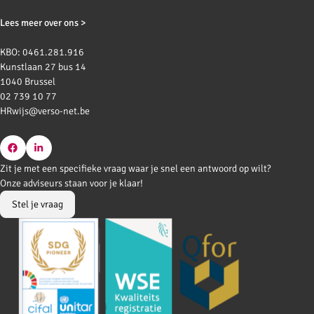
Lees meer over ons >
KBO: 0461.281.916
Kunstlaan 27 bus 14
1040 Brussel
02 739 10 77
HRwijs@verso-net.be
Go
Go
Zit je met een specifieke vraag waar je snel een antwoord op wilt?
to
to
Onze adviseurs staan voor je klaar!
Facebook
LinkedIn
Stel je vraag