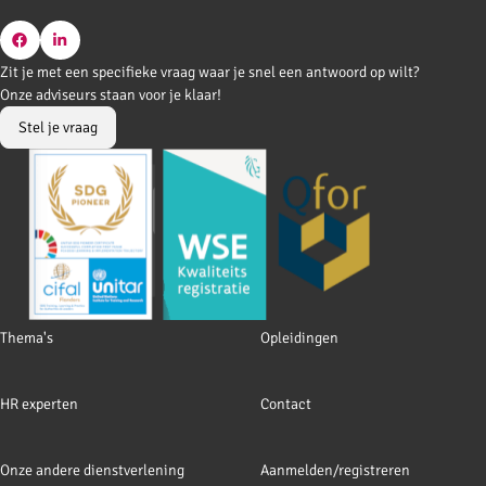
Go
Go
Zit je met een specifieke vraag waar je snel een antwoord op wilt?
to
to
Onze adviseurs staan voor je klaar!
Facebook
LinkedIn
Stel je vraag
Footer
Thema's
Opleidingen
navigation
HR experten
Contact
Onze andere dienstverlening
Aanmelden/registreren