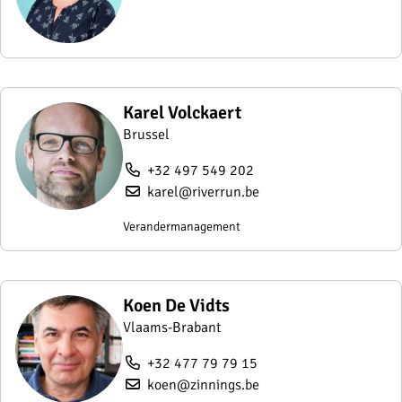
Karel Volckaert
Brussel
+32 497 549 202
karel@riverrun.be
Verandermanagement
Koen De Vidts
Vlaams-Brabant
+32 477 79 79 15
koen@zinnings.be