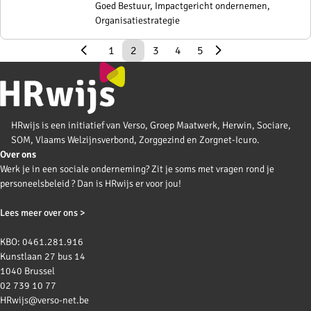
Goed Bestuur, Impactgericht ondernemen,
Organisatiestrategie
1
2
3
4
5
HRwijs is een initiatief van Verso, Groep Maatwerk, Herwin, Sociare,
SOM, Vlaams Welzijnsverbond, Zorggezind en Zorgnet-Icuro.
Over ons
Werk je in een sociale onderneming? Zit je soms met vragen rond je
personeelsbeleid ? Dan is HRwijs er voor jou!
Lees meer over ons >
KBO: 0461.281.916
Kunstlaan 27 bus 14
1040 Brussel
02 739 10 77
HRwijs@verso-net.be