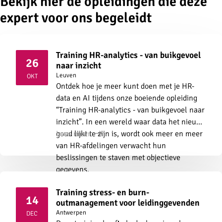
Bekijk hier de opleidingen die deze
expert voor ons begeleidt
Training HR-analytics - van buikgevoel
26
naar inzicht
2026
Leuven
OKT
Ontdek hoe je meer kunt doen met je HR-
data en AI tijdens onze boeiende opleiding
“Training HR-analytics - van buikgevoel naar
inzicht”. In een wereld waar data het nieuwe
goud lijkt te zijn is, wordt ook meer en meer
Lees meer
van HR-afdelingen verwacht hun
beslissingen te staven met objectieve
gegevens.
Training stress- en burn-
14
outmanagement voor leidinggevenden
2026
Antwerpen
DEC