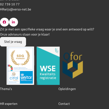
02 739 10 77
HRwijs@verso-net.be
Go
Go
Zit je met een specifieke vraag waar je snel een antwoord op wilt?
to
to
Onze adviseurs staan voor je klaar!
Facebook
LinkedIn
Stel je vraag
Footer
Thema's
Opleidingen
navigation
HR experten
Contact