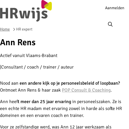
Account
Aanmelden
navigation
Ope
men
Home
HR expert
Ann Rens
Actief vanuit Vlaams-Brabant
Consultant / coach / trainer / auteur
Nood aan
een andere kijk op je personeelsbeleid of loopbaan?
Ontmoet Ann Rens & haar zaak
POP Consult & Coaching
.
Ann heeft
meer dan 25 jaar ervaring
in personeelszaken. Ze is
een echte HR madam met ervaring zowel in harde als softe HR
domeinen en een ervaren coach en trainer.
Voor ze zelfstandige werd, was Ann 12 jaar werkzaam als