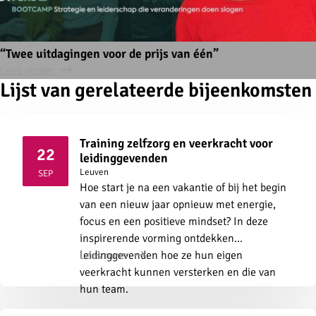
“Twee uitdagingen voor de prijs van één”
Lees verder
Lijst van gerelateerde bijeenkomsten
Training zelfzorg en veerkracht voor
22
leidinggevenden
2026
Leuven
SEP
Hoe start je na een vakantie of bij het begin
van een nieuw jaar opnieuw met energie,
focus en een positieve mindset? In deze
inspirerende vorming ontdekken
leidinggevenden hoe ze hun eigen
Lees meer
veerkracht kunnen versterken en die van
hun team.