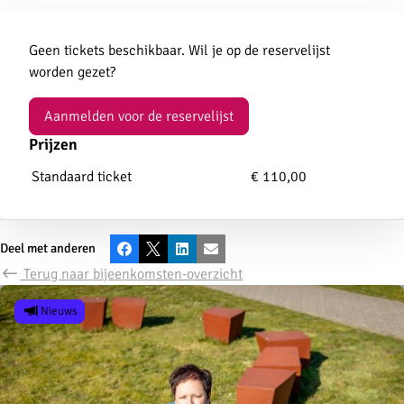
Aanmelden
Geen tickets beschikbaar. Wil je op de reservelijst
worden gezet?
Aanmelden voor de reservelijst
Prijzen
Standaard ticket
€ 110,00
Deel met anderen
Facebook
X
LinkedIn
E-mail
Terug naar bijeenkomsten-overzicht
Nieuws