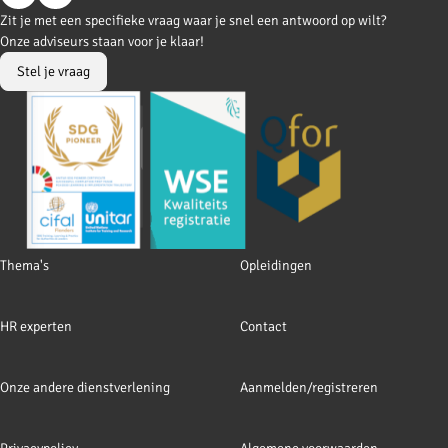
Go
Go
Zit je met een specifieke vraag waar je snel een antwoord op wilt?
to
to
Onze adviseurs staan voor je klaar!
Facebook
LinkedIn
Stel je vraag
Footer
Thema's
Opleidingen
navigation
HR experten
Contact
Onze andere dienstverlening
Aanmelden/registreren