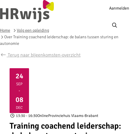
Account
Aanmelden
navigation
Ope
men
Home
Volg een opleiding
Over Training coachend leiderschap: de balans tussen sturing en
autonomie
Terug naar bijeenkomsten-overzicht
24
SEP
-
2026
2026
08
DEC
13:30
- 16:30
Online
Provinciehuis Vlaams-Brabant
Training coachend leiderschap: