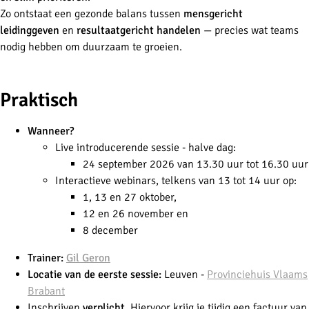
Zo ontstaat een gezonde balans tussen
mensgericht
leidinggeven
en
resultaatgericht handelen
— precies wat teams
nodig hebben om duurzaam te groeien.
-
Praktisch
Wanneer?
Live introducerende sessie - halve dag:
24 september 2026 van 13.30 uur tot 16.30 uur
Interactieve webinars,
telkens van 13 tot 14 uu
r op
:
1, 13 en 27 oktober,
12 en 26 november en
8 december
Trainer:
Gil Geron
Locatie van de eerste sessie:
Leuven -
Provinciehuis Vlaams
Brabant
Inschrijven
verplicht.
Hiervoor krijg je tijdig een factuur van