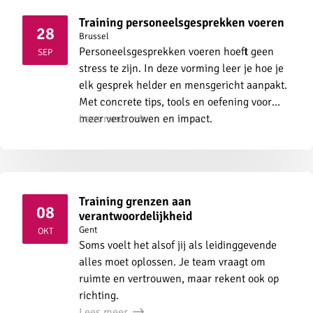
Training personeelsgesprekken voeren
28
Brussel
2026
Personeelsgesprekken voeren hoeft geen
SEP
stress te zijn. In deze vorming leer je hoe je
elk gesprek helder en mensgericht aanpakt.
Met concrete tips, tools en oefening voor
meer vertrouwen en impact.
Lees meer
Training grenzen aan
08
verantwoordelijkheid
2026
Gent
OKT
Soms voelt het alsof jij als leidinggevende
alles moet oplossen. Je team vraagt om
ruimte en vertrouwen, maar rekent ook op
richting.
Lees meer