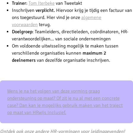
Trainer
:
Tom Iterbeke
van Tweetakt
Inschrijven
verplicht.
Hiervoor krijg je tijdig een factuur van
ons toegestuurd. Hier vind je onze
algemene
voorwaarden
terug.
Doelgroep
: Teamleiders, directieleden, coördinatoren, HR-
verantwoordelijken... van sociale ondernemingen
Om voldoende uitwisseling mogelijk te maken tussen
verschillende organisaties kunnen
maximum 2
deelnemers
van dezelfde organisatie inschrijven.
Wens je na het volgen van deze vorming graag
ondersteuning op maat? Of zit je nu al met een concrete
case? Dan kan je mogelijks gebruik maken van het traject
op maat van HRwijs Inclusief.
Ontdek ook onze andere HR-vormingen voor leidinggevenden!