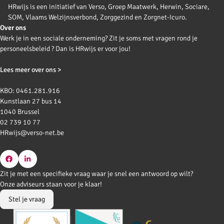
HRwijs is een initiatief van Verso, Groep Maatwerk, Herwin, Sociare,
SOM, Vlaams Welzijnsverbond, Zorggezind en Zorgnet-Icuro.
Over ons
Werk je in een sociale onderneming? Zit je soms met vragen rond je
personeelsbeleid ? Dan is HRwijs er voor jou!
Lees meer over ons >
KBO: 0461.281.916
Kunstlaan 27 bus 14
1040 Brussel
02 739 10 77
HRwijs@verso-net.be
Go
Go
Zit je met een specifieke vraag waar je snel een antwoord op wilt?
to
to
Onze adviseurs staan voor je klaar!
Facebook
LinkedIn
Stel je vraag