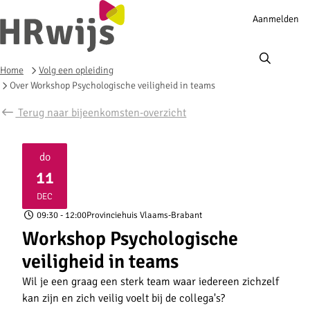
Account
Aanmelden
navigation
Ope
men
Home
Volg een opleiding
Over Workshop Psychologische veiligheid in teams
Terug naar bijeenkomsten-overzicht
do
11
2025
DEC
09:30
- 12:00
Provinciehuis Vlaams-Brabant
Workshop Psychologische
veiligheid in teams
Wil je een graag een sterk team waar iedereen zichzelf
kan zijn en zich veilig voelt bij de collega's?