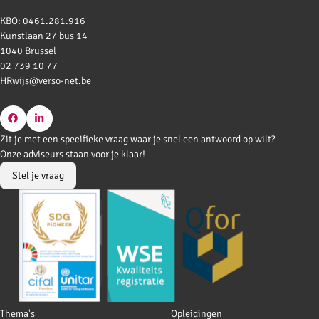
KBO: 0461.281.916
Kunstlaan 27 bus 14
1040 Brussel
02 739 10 77
HRwijs@verso-net.be
Go
Go
Zit je met een specifieke vraag waar je snel een antwoord op wilt?
to
to
Onze adviseurs staan voor je klaar!
Facebook
LinkedIn
Stel je vraag
Footer
Thema's
Opleidingen