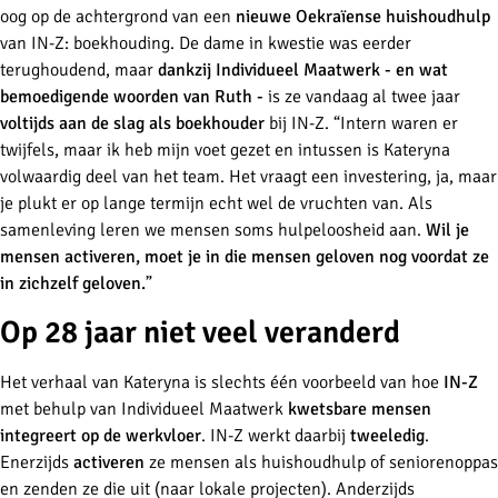
oog op de achtergrond van een
nieuwe Oekraïense huishoudhulp
van IN-Z: boekhouding. De dame in kwestie was eerder
terughoudend, maar
dankzij Individueel Maatwerk
- en wat
bemoedigende woorden van Ruth -
is ze vandaag al twee jaar
voltijds aan de slag als boekhouder
bij IN-Z. “Intern waren er
twijfels, maar ik heb mijn voet gezet en intussen
is
Kateryna
volwaardig deel van het team. Het vraagt een investering, ja, maar
je plukt er op lange termijn echt wel de vruchten van. Als
samenleving leren we mensen soms hulpeloosheid aan.
Wil je
mensen activeren, moet je in die mensen geloven nog voordat ze
in zichzelf geloven.
”
Op 28 jaar niet veel veranderd
Het verhaal van Kateryna is slechts één voorbeeld van hoe
IN-Z
met behulp van Individueel Maatwerk
kwetsbare mensen
integreert op de werkvloer
. IN-Z werkt daarbij
tweeledig
.
Enerzijds
activeren
ze mensen als huishoudhulp of seniorenoppas
en zenden ze die uit (naar lokale projecten). Anderzijds