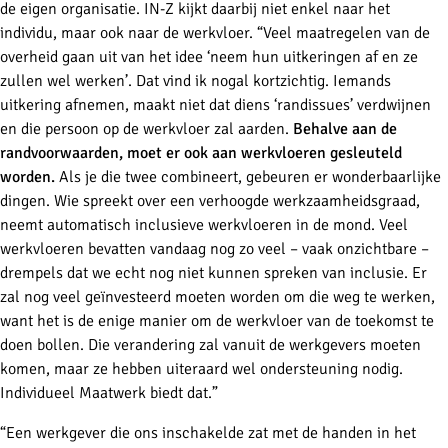
de eigen organisatie. IN-Z kijkt daarbij niet enkel naar het
individu, maar ook naar de werkvloer. “Veel maatregelen van de
overheid gaan uit van het idee ‘neem hun uitkeringen af en ze
zullen wel werken’. Dat vind ik nogal kortzichtig. Iemands
uitkering afnemen, maakt niet dat di
ens ‘randissues’ verdwijnen
en die persoon op de werkvloer zal aarden.
Behalve aan de
randvoorwaarden, moet er ook aan werkvloeren gesleuteld
worden.
Als je die twee combineert, gebeuren er wonderbaarlijke
dingen. Wie spreekt over een verhoogde werkzaamheidsgraad,
neemt automatisch inclusieve werkvloeren in de mond. Veel
werkvloeren bevatten vandaag nog zo veel – vaak onzichtbare –
drempels dat we echt nog niet kunnen spreken van inclusie. Er
zal nog veel geïnvesteerd moeten worden om die weg te werken,
wan
t het is de enige manier om de werkvloer van de toekomst te
doen bollen. Die verandering zal vanuit de werkgevers moeten
komen, maar ze hebben uiteraard wel ondersteuning nodig.
Individueel Maatwerk biedt dat.”
“Een werkgever die ons inschakelde zat met de handen in het