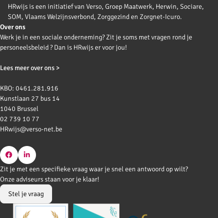
HRwijs is een initiatief van Verso, Groep Maatwerk, Herwin, Sociare,
SOM, Vlaams Welzijnsverbond, Zorggezind en Zorgnet-Icuro.
Over ons
Werk je in een sociale onderneming? Zit je soms met vragen rond je
personeelsbeleid ? Dan is HRwijs er voor jou!
Lees meer over ons >
KBO: 0461.281.916
Kunstlaan 27 bus 14
1040 Brussel
02 739 10 77
HRwijs@verso-net.be
Go
Go
Zit je met een specifieke vraag waar je snel een antwoord op wilt?
to
to
Onze adviseurs staan voor je klaar!
Facebook
LinkedIn
Stel je vraag