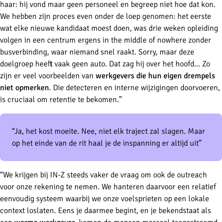
haar: hij vond maar geen personeel en begreep niet hoe dat kon.
We hebben zijn proces even onder de loep genomen: het eerste
wat elke nieuwe kandidaat moest doen, was drie weken opleiding
volgen in een centrum ergens
in
the
middle
of
nowhere
zonder
busverbinding, waar niemand snel raakt. Sorry, maar deze
doelgroep heeft vaak geen auto. Dat zag hij over het hoofd… Zo
zijn er veel voorbeelden van
werkgevers die hun eigen drempels
niet opmerken
. Die detecteren en interne wijzigingen doorvoeren,
is cruciaal om retentie te bekomen.”
“Ja, het kost moeite. Nee, niet elk traject zal slagen. Maar
op het einde van de rit haal je de inspanning er altijd uit”
“We krijgen bij IN-Z steeds vaker de vraag om ook de
outreach
voor onze rekening te nemen. We hanteren daarvoor een relatief
eenvoudig systeem waarbij we onze voelsprieten op een lokale
context loslaten. Eens je daarmee begint, en je bekendstaat als