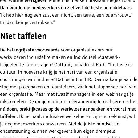
een
warme werkgever
, komen de mensen massaal toegestroomd.
Dan worden je medewerkers op zichzelf de beste bemiddelaars
.
‘Ik heb hier nog een zus, een nicht, een tante, een buurvrouw…’
En dan ben je vertrokken.”
Niet
taffelen
De
belangrijkste voorwaarde
voor organisaties om hun
werkvloeren inclusief te maken en Individueel Maatwerk-
trajecten te laten slagen?
Cultuur
, benadrukt Ruth. “Inclusie is
cultuur. In hoeverre krijg je het hart van een organisatie
doordrongen van inclusie? Dat begint bij HR. Daarna kan je aan de
slag met ploegbazen en teamleiders, vaak het kloppende hart van
een organisatie. Maar met twaalf managers in een
webinar
ga je
niks regelen. De enige manier om verandering te realiseren is
het
nú doen, praktijkcase
s op de werkvloer aanpakken en vooral niet
taffelen
. Ik herhaal: inclusieve werkvloeren zijn de toekomst, wil
je nog medewerkers aanwerven. Met de juiste
mindset
en
ondersteuning kunnen werkgevers hun eigen drempels