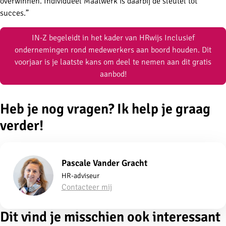
overwinnen. Individueel Maatwerk is daarbij de sleutel tot
succes.”
IN-Z begeleidt in het kader van
HRwijs
Inclusief
ondernemingen rond medewerkers aan boord houden. Dit
voorjaar is je laatste kans om deel te nemen aan dit gratis
aanbod!
Heb je nog vragen? Ik help je graag
verder!
Pascale Vander Gracht
HR-adviseur
Contacteer mij
Dit vind je misschien ook interessant