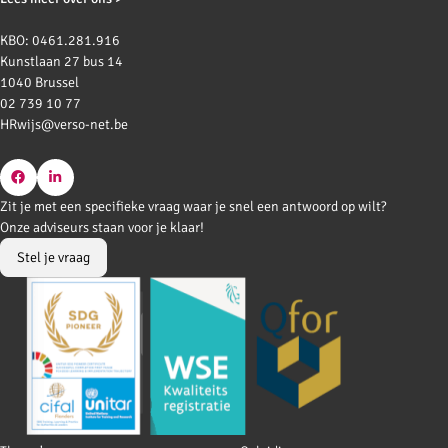
KBO: 0461.281.916
Kunstlaan 27 bus 14
1040 Brussel
02 739 10 77
HRwijs@verso-net.be
Go
Go
Zit je met een specifieke vraag waar je snel een antwoord op wilt?
to
to
Onze adviseurs staan voor je klaar!
Facebook
LinkedIn
Stel je vraag