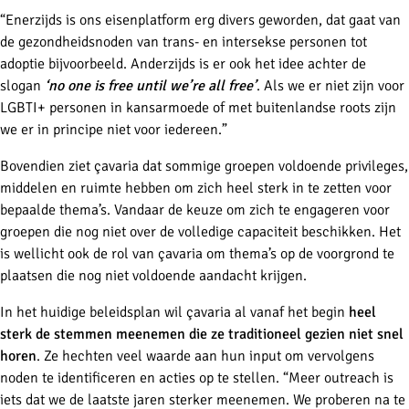
“Enerzijds is ons eisenplatform erg divers geworden, dat gaat van
de gezondheidsnoden van trans- en intersekse personen tot
adoptie bijvoorbeeld. Anderzijds is er ook het idee achter de
slogan
‘no one is free until we’re all free’
. Als we er niet zijn voor
LGBTI+ personen in kansarmoede of met buitenlandse roots zijn
we er in principe niet voor iedereen.”
Bovendien ziet çavaria dat sommige groepen voldoende privileges,
middelen en ruimte hebben om zich heel sterk in te zetten voor
bepaalde thema’s. Vandaar de keuze om zich te engageren voor
groepen die nog niet over de volledige capaciteit beschikken. Het
is wellicht ook de rol van çavaria om thema’s op de voorgrond te
plaatsen die nog niet voldoende aandacht krijgen.
In het huidige beleidsplan wil çavaria al vanaf het begin
heel
sterk de stemmen meenemen die ze traditioneel gezien niet snel
horen
. Ze hechten veel waarde aan hun input om vervolgens
noden te identificeren en acties op te stellen. “Meer outreach is
iets dat we de laatste jaren sterker meenemen. We proberen na te