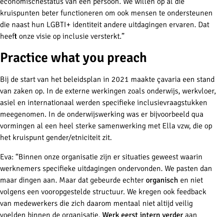
economische
status van een persoon. We willen op al die
kruispunten beter functioneren om ook mensen te ondersteunen
die naast hun LGBTI+ identiteit andere uitdagingen ervaren. Dat
heeft onze visie op inclusie versterkt.”
Practice what you preach
Bij de start van het beleidsplan in 2021 maakte çavaria een stand
van zaken op. In de externe werkingen zoals onderwijs, werkvloer,
asiel en internationaal werden specifieke inclusievraagstukken
meegenomen. In de onderwijswerking was er bijvoorbeeld qua
vormingen al een heel sterke samenwerking met Ella vzw, die op
het kruispunt gender/etniciteit zit.
Eva: “Binnen onze organisatie zijn er situaties geweest waarin
werknemers specifieke uitdagingen ondervonden. We pasten dan
maar dingen aan. Maar dat gebeurde echter
organisch
en niet
volgens een vooropgestelde structuur. We kregen ook feedback
van medewerkers die zich daarom mentaal niet altijd veilig
voelden binnen de organisatie.
Werk eerst intern verder
aan