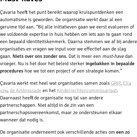
Çavaria heeft het punt bereikt waarop kruispuntdenken een
automatisme is geworden. De organisatie werkt daar al een
geruime tijd aan. “Bij alle initiatieven gaan we eerst evalueren of
we voldoende expertise in huis hebben om iets aan te gaan rond
een bepaald identiteitskenmerk. Daarna stemmen we af bij andere
organisaties en vragen we input voor we effectief aan de slag
gaan.
Niets over ons zonder ons.
Dat is meer een
must-have
dan
vroeger. Nu is het door het beleid sterker
ingebakken in bepaalde
procedures
hoe we tot een project of een strategie komen.”
Çavaria werkt met heel wat organisaties samen zoals
GRIP
,
Ella
vzw
,
de Ambrassade
en het
Kinderrechtencommissariaat
.
Daarnaast heeft de organisatie nog tal van andere
partnerschappen. Niet altijd in de zin van een
partnerschapsovereenkomst, maar ze ondersteunen elkaar
wanneer dat nodig is.
De organisatie onderneemt ook verschillende acties om
een zo