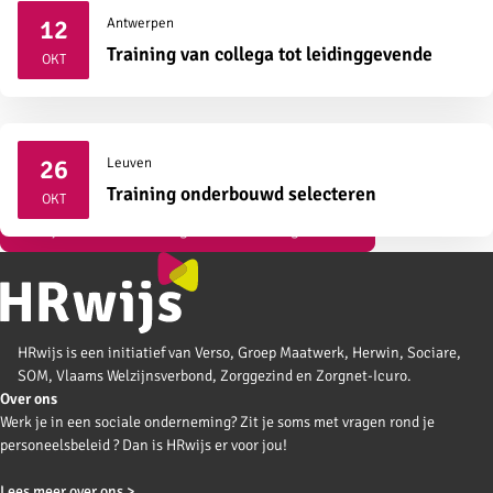
12
Antwerpen
2026
Training van collega tot leidinggevende
OKT
26
Leuven
2026
Training onderbouwd selecteren
OKT
Bekijk al onze vormingen over strategisch HR
HRwijs is een initiatief van Verso, Groep Maatwerk, Herwin, Sociare,
SOM, Vlaams Welzijnsverbond, Zorggezind en Zorgnet-Icuro.
Over ons
Werk je in een sociale onderneming? Zit je soms met vragen rond je
personeelsbeleid ? Dan is HRwijs er voor jou!
Lees meer over ons >