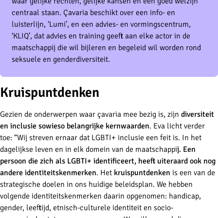
waar gelijke rechten, gelijke kansen en een goed welzijn
centraal staan. Çavaria beschikt over een info- en
luisterlijn, ‘Lumi’, en een advies- en vormingscentrum,
‘KLIQ’, dat advies en training geeft aan elke actor in de
maatschappij die wil bijleren en begeleid wil worden rond
seksuele en genderdiversiteit.
Kruispuntdenken
Gezien de onderwerpen waar çavaria mee bezig is, zijn
diversiteit
en inclusie sowieso belangrijke kernwaarden
. Eva licht verder
toe: “Wij streven ernaar dat LGBTI+ inclusie een feit is. In het
dagelijkse leven en in elk domein van de maatschappi
j. Een
persoon die zich als LGBTI+ identificeert, heeft uiteraard ook nog
andere identiteitskenmerken
. Het
kruispuntdenken
is een van de
strategische doelen in ons huidige beleidsplan. We hebben
volgende identiteitskenmerken daarin opgenomen: handicap,
gender, leeftijd, etnisch-culturele identiteit en socio-