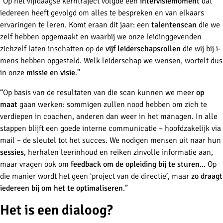
“Op het vijfdaagse kerntraject volgde een
intervisiemoment
dat
iedereen heeft gevolgd om alles te bespreken en van elkaars
ervaringen te leren. Komt eraan dit jaar: een
talentenscan
die we
zelf hebben opgemaakt en waarbij we onze leidinggevenden
zichzelf laten inschatten op de
vijf leiderschapsrollen
die wij bij i-
mens hebben opgesteld. Welk leiderschap we wensen, wortelt dus
in onze
missie en visie
.”
“Op basis van de resultaten van die scan kunnen we meer
op
maat
gaan werken: sommigen zullen nood hebben om zich te
verdiepen in coachen, anderen dan weer in het managen. In alle
stappen blijft een goede interne communicatie – hoofdzakelijk via
mail – de sleutel tot het succes. We nodigen mensen uit naar hun
sessies
, herhalen leerinhoud en reiken zinvolle informatie aan,
maar vragen ook om
feedback om de opleiding bij te sturen
... Op
die manier wordt het geen ‘project van de directie’, maar
zo draagt
iedereen bij om het te optimaliseren
.”
Het is een dialoog?