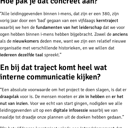
Hoe pak je dat concreet aan?
“Alle leidinggevenden binnen i-mens, dat zijn er een 380, zijn
vorig jaar door een ‘bad’ gegaan van een vijfdaags
kerntraject
waarbij we hen de
fundamenten van het leiderschap
dat we voor
ogen hebben binnen i-mens hebben bijgebracht. Zowel de
anciens
als de
nieuwkomers
deden mee, want we zijn een relatief nieuwe
organisatie met verschillende historieken, en we willen dat
iedereen dezelfde taal
spreekt.”
En bij dat traject komt heel wat
interne communicatie kijken?
“Een absolute voorwaarde om het project te doen slagen, is dat er
draagvlak
voor is. De mensen moeten er
zin in hebben
en
er
het
nut van inzien
. Voor we echt van start gingen, nodigden we alle
leidinggevenden uit op een
digitale infosessie
waarbij we van
naaldje tot draadje onze plannen uit de doeken hebben gedaan.”