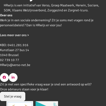
HRwijs is een initiatief van Verso, Groep Maatwerk, Herwin, Sociare,
SOM, Vlaams Welzijnsverbond, Zorggezind en Zorgnet-Icuro.
Over ons
Werk je in een sociale onderneming? Zit je soms met vragen rond je
personeelsbeleid ? Dan is HRwijs er voor jou!
Lees meer over ons >
KBO: 0461.281.916
Kunstlaan 27 bus 14
1040 Brussel
02 739 10 77
HRwijs@verso-net.be
Go
Go
Zit je met een specifieke vraag waar je snel een antwoord op wilt?
to
to
Onze adviseurs staan voor je klaar!
Facebook
LinkedIn
Stel je vraag