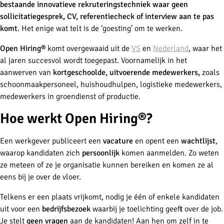
bestaande innovatieve rekruteringstechniek
waar geen
sollicitatiegesprek, CV, referentiecheck of interview aan te pas
komt
. Het enige wat telt is de ‘goesting’ om te werken.
Open Hiring®
komt overgewaaid uit de
VS
en
Nederland
, waar het
al jaren succesvol wordt toegepast. Voornamelijk in het
aanwerven van
kortgeschoolde, uitvoerende medewerkers,
zoals
schoonmaakpersoneel, huishoudhulpen, logistieke medewerkers,
medewerkers in groendienst of productie.
Hoe werkt Open Hiring®?
Een werkgever publiceert een
vacature
en opent een
wachtlijst
,
waarop kandidaten zich
persoonlijk
komen aanmelden. Zo weten
ze meteen of ze je organisatie kunnen bereiken en komen ze al
eens bij je over de vloer.
Telkens er een plaats vrijkomt, nodig je één of enkele kandidaten
uit voor een
bedrijfsbezoek
waarbij je toelichting geeft over de job.
Je stelt
geen vragen
aan de kandidaten! Aan hen om zelf in te