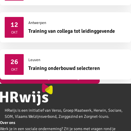
12
Antwerpen
2026
Training van collega tot leidinggevende
OKT
26
Leuven
2026
Training onderbouwd selecteren
OKT
Bekijk al onze vormingen over strategisch HR
HRwijs is een initiatief van Verso, Groep Maatwerk, Herwin, Sociare,
SOM, Vlaams Welzijnsverbond, Zorggezind en Zorgnet-Icuro.
Over ons
Werk je in een sociale onderneming? Zit je soms met vragen rond je