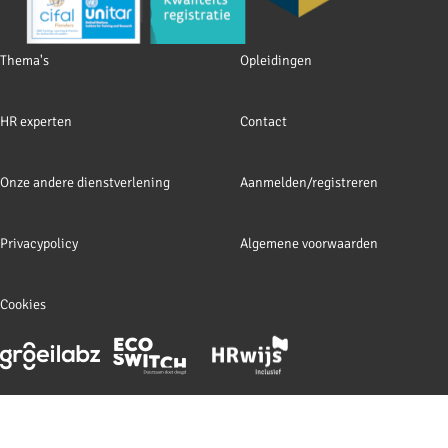
Footer
Thema's
Opleidingen
navigation
HR experten
Contact
Onze andere dienstverlening
Aanmelden/registreren
Privacypolicy
Algemene voorwaarden
Cookies
Footer
meta
navigation