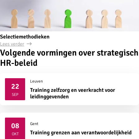
Selectiemethodieken
Lees verder
Volgende vormingen over strategisch
HR-beleid
Leuven
22
Training zelfzorg en veerkracht voor
2026
SEP
leidinggevenden
08
Gent
2026
Training grenzen aan verantwoordelijkheid
OKT