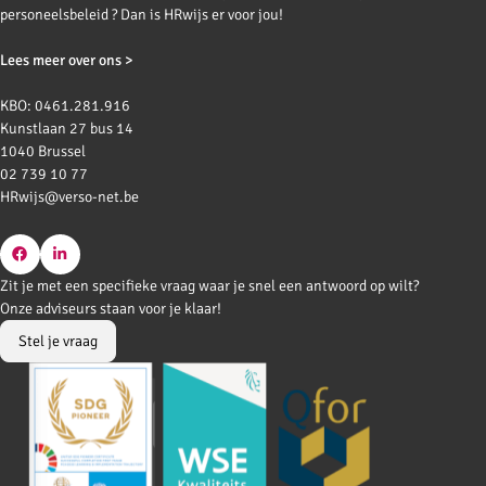
personeelsbeleid ? Dan is HRwijs er voor jou!
Lees meer over ons >
KBO: 0461.281.916
Kunstlaan 27 bus 14
1040 Brussel
02 739 10 77
HRwijs@verso-net.be
Go
Go
Zit je met een specifieke vraag waar je snel een antwoord op wilt?
to
to
Onze adviseurs staan voor je klaar!
Facebook
LinkedIn
Stel je vraag