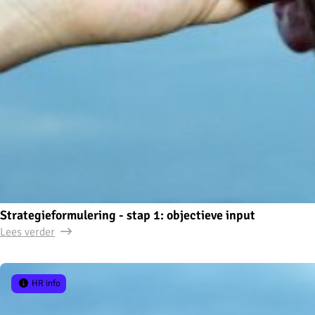
Strategieformulering - stap 1: objectieve input
Lees verder
HR info