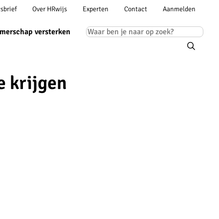
Account
sbrief
Over HRwijs
Experten
Contact
Aanmelden
ion
navigation
Main
merschap versterken
navigation
e krijgen