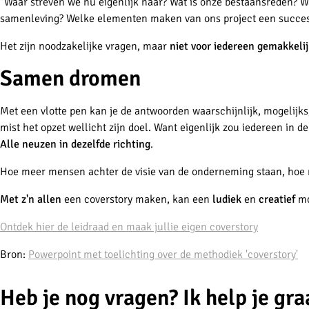
"Waar streven we nu eigenlijk naar? Wat is onze bestaansreden? W
samenleving? Welke elementen maken van ons project een succe
Het zijn noodzakelijke vragen, maar
niet voor iedereen gemakkeli
Samen dromen
Met een vlotte pen kan je de antwoorden waarschijnlijk, mogelijk
mist het opzet wellicht zijn doel. Want eigenlijk zou iedereen in 
Alle neuzen in dezelfde richting
.
Hoe meer mensen achter de visie van de onderneming staan, ho
Met z'n allen
een coverstory maken, kan een
ludiek
en
creatief
mo
Ontdek hier de leidraad en maak jullie eigen coverstory
Bron:
Powerpoint met toelichting over de methodiek 'coverstory'
Heb je nog vragen? Ik help je gra