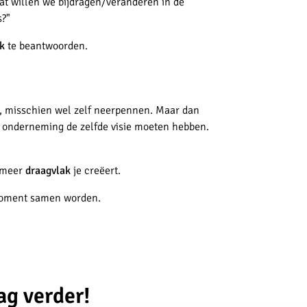
at willen we bijdragen/veranderen in de
s?"
jk
te beantwoorden.
s, misschien wel zelf neerpennen. Maar dan
de onderneming de zelfde visie moeten hebben.
e meer
draagvlak
je creëert.
ment samen worden.
ag verder!