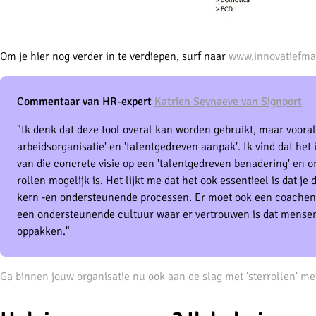
Om je hier nog verder in te verdiepen, surf naar
www.innovatiefma
Commentaar van HR-expert
Katrien Seynaeve van Signport
"Ik denk dat deze tool overal kan worden gebruikt, maar vooral 
arbeidsorganisatie' en 'talentgedreven aanpak'. Ik vind dat het
van die concrete visie op een 'talentgedreven benadering' en or
rollen mogelijk is. Het lijkt me dat het ook essentieel is dat 
kern -en ondersteunende processen. Er moet ook een coachend
een ondersteunende cultuur waar er vertrouwen is dat mensen
oppakken."
Ga binnen jouw organisatie nu ook aan de slag met 'sterrollen' me