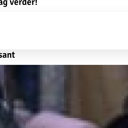
ag verder!
sant