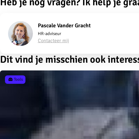
Heb je nog vragen? Ik help je gra
Pascale Vander Gracht
HR-adviseur
Contacteer mij
Dit vind je misschien ook interes
Tools