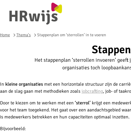
Home
Thema's
Stappenplan om ‘sterrollen’ in te voeren
Stappenp
Het stappenplan ‘sterrollen invoeren’ geeft 
organisaties toch loopbaankans
In
kleine organisaties
met een horizontale structuur zijn de carr
aan de slag gaan met methodieken zoals
jobcrafting
, job- of taakro
Door te kiezen om te werken met een
‘sterrol’
krijgt een medewer
voor het team toegekend. Het gaat over een aandachtsgebied waar
is medewerkers betrekken en hun capaciteiten optimaal inzetten.
Bijvoorbeeld: