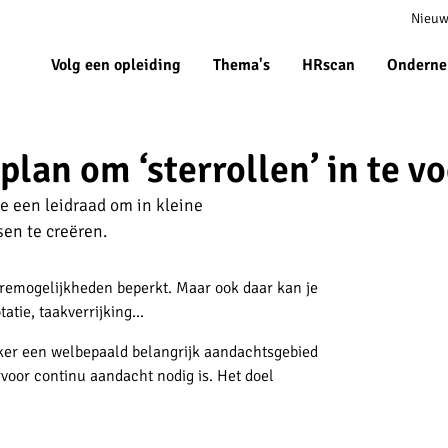
Meta
Nieuw
navigat
Volg een opleiding
Thema's
HRscan
Onderne
lan om ‘sterrollen’ in te v
je een leidraad om in kleine
en te creëren.
ièremogelijkheden beperkt. Maar ook daar kan je
tatie, taakverrijking...
ker een welbepaald belangrijk aandachtsgebied
voor continu aandacht nodig is. Het doel