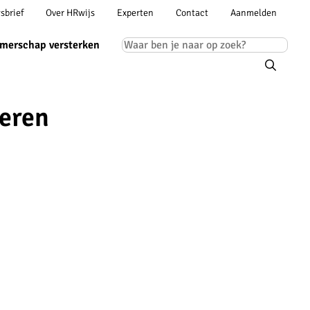
Account
sbrief
Over HRwijs
Experten
Contact
Aanmelden
ion
navigation
Main
merschap versterken
navigation
oeren