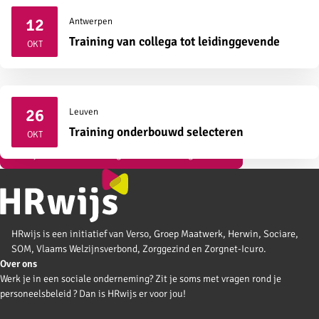
12
Antwerpen
2026
Training van collega tot leidinggevende
OKT
26
Leuven
2026
Training onderbouwd selecteren
OKT
Bekijk al onze vormingen over strategisch HR
HRwijs is een initiatief van Verso, Groep Maatwerk, Herwin, Sociare,
SOM, Vlaams Welzijnsverbond, Zorggezind en Zorgnet-Icuro.
Over ons
Werk je in een sociale onderneming? Zit je soms met vragen rond je
personeelsbeleid ? Dan is HRwijs er voor jou!