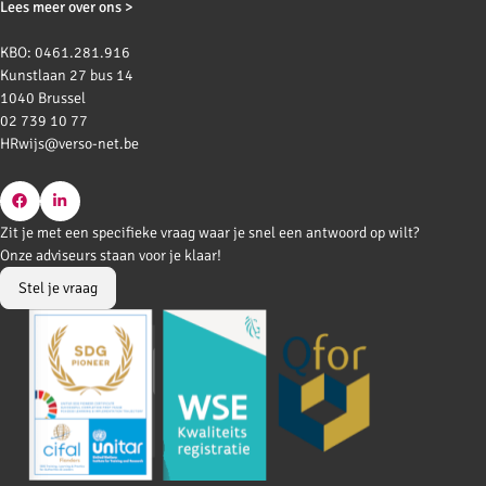
Lees meer over ons >
KBO: 0461.281.916
Kunstlaan 27 bus 14
1040 Brussel
02 739 10 77
HRwijs@verso-net.be
Go
Go
Zit je met een specifieke vraag waar je snel een antwoord op wilt?
to
to
Onze adviseurs staan voor je klaar!
Facebook
LinkedIn
Stel je vraag