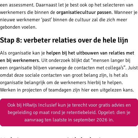
een assessment. Daarnaast let je best ook op het selecteren van
werknemers die binnen de
organisatiecultuur passen
. Wanneer je
nieuwe werknemer ‘past’ binnen de cultuur zal die zich meer
gebonden voelen.
Stap 8: verbeter relaties over de hele lijn
Als organisatie kan je
helpen bij het uitbouwen van relaties met
en bij werknemers
. Uit onderzoek blijkt dat “mensen langer bij
een organisatie blijven vanwege de contacten met collega’s”. Juist
omdat deze sociale contacten van groot belang zijn, is het als
organisatie belangrijk om de werknemers hierbij te helpen.
Werken in projecten of teamdagen zijn hier een uitgelezen kans.
Ook bij HRwijs Inclusief kun je terecht voor gratis advies en
begeleiding op maat rond je retentiebeleid. Opgelet: dien je
aanvraag ten laatste in september 2026 in.