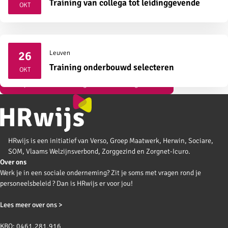
2026
Training van collega tot leidinggevende
OKT
26
Leuven
2026
Training onderbouwd selecteren
OKT
Bekijk al onze vormingen over strategisch HR
HRwijs is een initiatief van Verso, Groep Maatwerk, Herwin, Sociare,
SOM, Vlaams Welzijnsverbond, Zorggezind en Zorgnet-Icuro.
Over ons
Werk je in een sociale onderneming? Zit je soms met vragen rond je
personeelsbeleid ? Dan is HRwijs er voor jou!
Lees meer over ons >
KBO: 0461.281.916