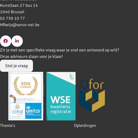
Kunstlaan 27 bus 14
1040 Brussel
02 739 10 77
HRwijs@verso-net.be
Go
Go
Zit je met een specifieke vraag waar je snel een antwoord op wilt?
to
to
Onze adviseurs staan voor je klaar!
Facebook
LinkedIn
Stel je vraag
Footer
Thema's
Opleidingen
navigation