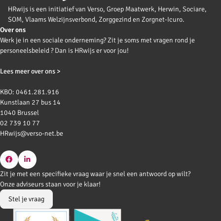
HRwijs is een initiatief van Verso, Groep Maatwerk, Herwin, Sociare,
SOM, Vlaams Welzijnsverbond, Zorggezind en Zorgnet-Icuro.
Over ons
Werk je in een sociale onderneming? Zit je soms met vragen rond je
personeelsbeleid ? Dan is HRwijs er voor jou!
Lees meer over ons >
KBO: 0461.281.916
Kunstlaan 27 bus 14
1040 Brussel
02 739 10 77
HRwijs@verso-net.be
Go
Go
Zit je met een specifieke vraag waar je snel een antwoord op wilt?
to
to
Onze adviseurs staan voor je klaar!
Facebook
LinkedIn
Stel je vraag