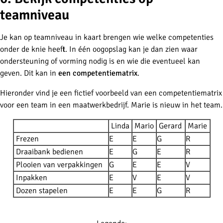
teamniveau
Je kan op teamniveau in kaart brengen wie welke competenties
onder de knie heeft. In één oogopslag kan je dan zien waar
ondersteuning of vorming nodig is en wie die eventueel kan
geven. Dit kan in
een competentiematrix
.
Hieronder vind je een fictief voorbeeld van een competentiematrix
voor een team in een maatwerkbedrijf. Marie is nieuw in het team.
Linda
Mario
Gerard
Marie
Frezen
E
E
G
R
Draaibank bedienen
E
G
E
R
Plooien van verpakkingen
G
E
E
V
Inpakken
E
V
E
V
Dozen stapelen
E
E
G
R