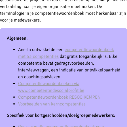
vertaalslag naar je eigen organisatie moet maken. De
terminologie in je competentiewoordenboek moet herkenbaar zijn
voor je medewerkers.
Algemeen:
Acerta ontwikkelde een
competentiewoordenboek
met 53 competenties
dat gratis toegankelijk is. Elke
competentie bevat gedragsvoorbeelden,
interviewvragen, een indicatie van ontwikkelbaarheid
en coachingsadviezen.
Competentiewoordenboeken via
www.competentindesocialprofit.be
Competentiewoordenboek RESOC KEMPEN
Voorbeelden van kerncompetenties
Specifiek voor kortgeschoolden/doelgroepmedewerkers:
Gedragsmatig competentiewoordenboek voor