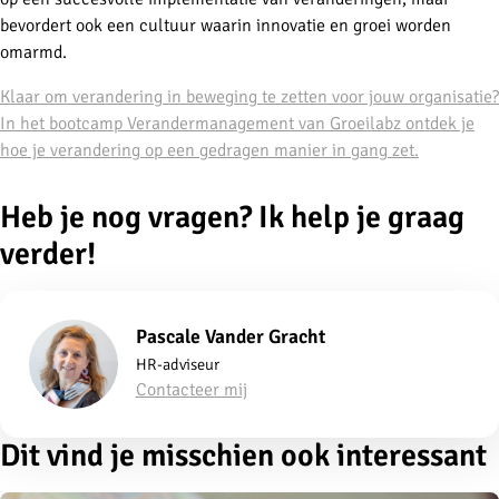
bevordert ook een cultuur waarin innovatie en groei worden
omarmd.
Klaar om verandering in beweging te zetten voor jouw organisatie?
In het bootcamp Verandermanagement van Groeilabz ontdek je
hoe je verandering op een gedragen manier in gang zet.
Heb je nog vragen? Ik help je graag
verder!
Pascale Vander Gracht
HR-adviseur
Contacteer mij
Dit vind je misschien ook interessant