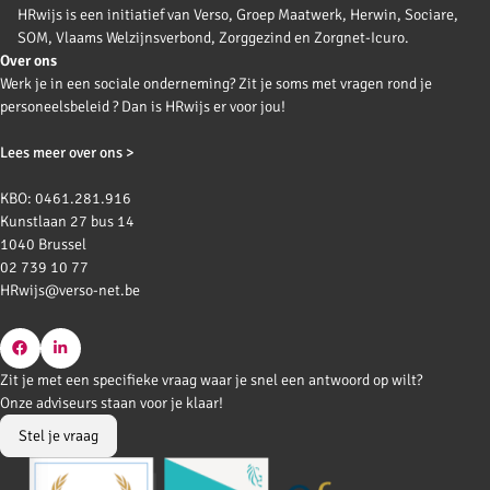
HRwijs is een initiatief van Verso, Groep Maatwerk, Herwin, Sociare,
SOM, Vlaams Welzijnsverbond, Zorggezind en Zorgnet-Icuro.
Over ons
Werk je in een sociale onderneming? Zit je soms met vragen rond je
personeelsbeleid ? Dan is HRwijs er voor jou!
Lees meer over ons >
KBO: 0461.281.916
Kunstlaan 27 bus 14
1040 Brussel
02 739 10 77
HRwijs@verso-net.be
Go
Go
Zit je met een specifieke vraag waar je snel een antwoord op wilt?
to
to
Onze adviseurs staan voor je klaar!
Facebook
LinkedIn
Stel je vraag