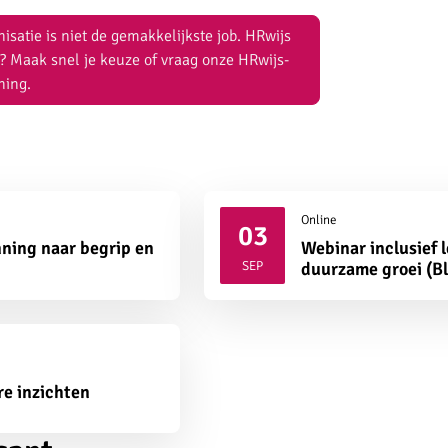
isatie is niet de gemakkelijkste job. HRwijs
? Maak snel je keuze of vraag onze HRwijs-
ning.
Online
03
ning naar begrip en
Webinar inclusief 
2026
SEP
duurzame groei (B
re inzichten