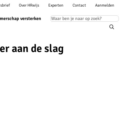
Account
sbrief
Over HRwijs
Experten
Contact
Aanmelden
ion
navigation
Main
merschap versterken
navigation
er aan de slag