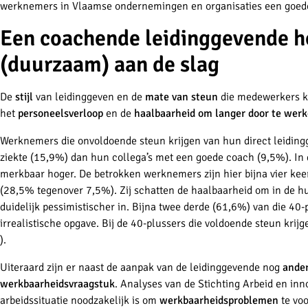
werknemers in Vlaamse ondernemingen en organisaties een goede
Een coachende leidinggevende 
(duurzaam) aan de slag
De
stijl
van leidinggeven en de
mate van steun
die medewerkers kr
het
personeelsverloop
en de
haalbaarheid om langer door te wer
Werknemers die onvoldoende steun krijgen van hun direct leiding
ziekte (15,9%) dan hun collega’s met een goede coach (9,5%). In d
merkbaar hoger. De betrokken werknemers zijn hier bijna vier kee
(28,5% tegenover 7,5%). Zij schatten de haalbaarheid om in de hui
duidelijk pessimistischer in. Bijna twee derde (61,6%) van die 40-
irrealistische opgave. Bij de 40-plussers die voldoende steun krij
).
Uiteraard zijn er naast de aanpak van de leidinggevende nog
ander
werkbaarheidsvraagstuk
. Analyses van de Stichting Arbeid en inno
arbeidssituatie noodzakelijk is om
werkbaarheidsproblemen
te voo