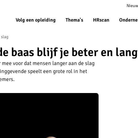
Meta
Nieuw
navigat
Volg een opleiding
Thema's
HRscan
Onderne
 slag
 baas blijf je beter en lang
r mee voor dat mensen langer aan de slag
dinggevende speelt een grote rol in het
emers.