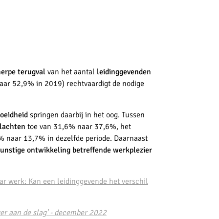
erpe terugval
van het aantal
leidinggevenden
aar 52,9% in 2019) rechtvaardigt de nodige
oeidheid
springen daarbij in het oog. Tussen
lachten
toe van 31,6% naar 37,6%, het
 naar 13,7% in dezelfde periode. Daarnaast
unstige ontwikkeling betreffende werkplezier
ar werk: Kan een leidinggevende het verschil
ger aan de slag' - december 2022