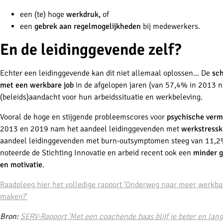
een (te) hoge
werkdruk,
of
een
gebrek aan regelmogelijkheden
bij medewerkers.
En de leidinggevende zelf?
Echter een leidinggevende kan dit niet allemaal oplossen... De
sch
met een
werkbare job
in de afgelopen jaren (van 57,4% in 2013 n
(beleids)aandacht voor hun arbeidssituatie en werkbeleving.
Vooral de hoge en stijgende probleemscores voor
psychische verm
2013 en 2019 nam het aandeel leidinggevenden met
werkstressk
aandeel leidinggevenden met burn-outsymptomen steeg van 11,2%
noteerde de Stichting Innovatie en arbeid recent ook een
minder g
en motivatie
.
Raadpleeg hier het volledige rapport 'Onderweg naar meer werkba
maken?'
Bron:
SERV-Rapport 'Met een coachende baas blijf je beter en lan