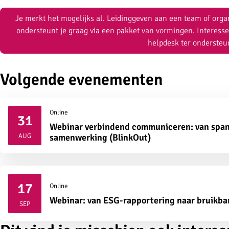
Je merkt het mogelijks al. Leidinggeven aan een team of organ
ondersteunt je graag via een pakket van vormingen. Interesse
helpdesk ter ondersteu
Volgende evenementen
Online
31
Webinar verbindend communiceren: van span
2026
AUG
samenwerking (BlinkOut)
17
Online
2026
Webinar: van ESG-rapportering naar bruikba
SEP