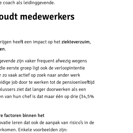
 coach als leidinggevende.
houdt medewerkers
ijgen heeft een impact op het
ziekteverzuim
,
ken
.
gevende zijn vaker frequent afwezig wegens
ie eerste groep ligt ook de verloopintentie
r zo vaak actief op zoek naar ander werk
dige job door te werken tot de pensioenleeftijd
plussers ziet dat langer doorwerken als een
gen van hun chef is dat maar één op drie (34,5%
e factoren
binnen het
vatie leren dat ook de aanpak van risico’s in de
rkomen. Enkele voorbeelden zijn: