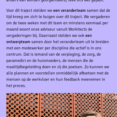
anders kan worden georganiseerd, leek ons wel gepast.
Voor dit traject stelden we
een veranderteam
samen dat de
tijd kreeg om zich te buigen over dit traject. We vergaderen
om de twee weken met dit team en minstens eenmaal per
maand woont onze adviseur vanuit Workitects de
vergaderingen bij. Daarnaast stelden we ook
een
ontwerpteam
samen door het veranderteam uit te breiden
met een medewerker per discipline die actief is in ons
centrum. Dat is iemand van de verpleging, de zorg, de
paramedici en de huismoeders, de mensen die de
maaltijdbegeleiding doen en zij die poetsen. Zo kunnen we
alle plannen en voorstellen onmiddellijk aftoetsen met de
mensen op de werkvloer en hun feedback meenemen in
het proces.