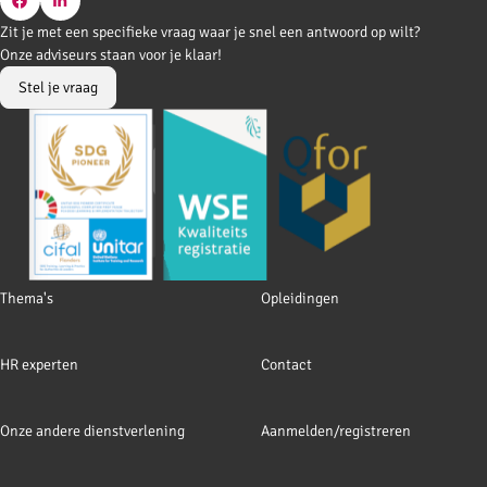
Go
Go
Zit je met een specifieke vraag waar je snel een antwoord op wilt?
to
to
Onze adviseurs staan voor je klaar!
Facebook
LinkedIn
Stel je vraag
Footer
Thema's
Opleidingen
navigation
HR experten
Contact
Onze andere dienstverlening
Aanmelden/registreren