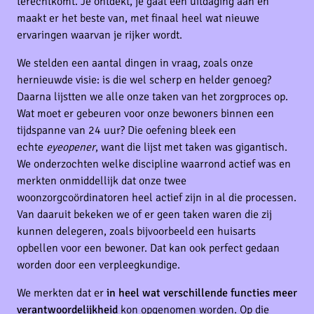
terechtkomt. Je ontdekt, je gaat een uitdaging aan en
maakt er het beste van, met finaal heel wat nieuwe
ervaringen waarvan je rijker wordt.
We stelden een aantal dingen in vraag, zoals onze
hernieuwde visie: is die wel scherp en helder genoeg?
Daarna lijstten we alle onze taken van het zorgproces op.
Wat moet er gebeuren voor onze bewoners binnen een
tijdspanne van 24 uur? Die oefening bleek een
echte
eyeopener
, want die lijst met taken was gigantisch.
We onderzochten welke discipline waarrond actief was en
merkten onmiddellijk dat onze twee
woonzorgcoördinatoren heel actief zijn in al die processen.
Van daaruit bekeken we of er geen taken waren die zij
kunnen delegeren, zoals bijvoorbeeld een huisarts
opbellen voor een bewoner. Dat kan ook perfect gedaan
worden door een verpleegkundige.
We merkten dat er
in heel wat verschillende functies meer
verantwoordelijkheid
kon opgenomen worden. Op die