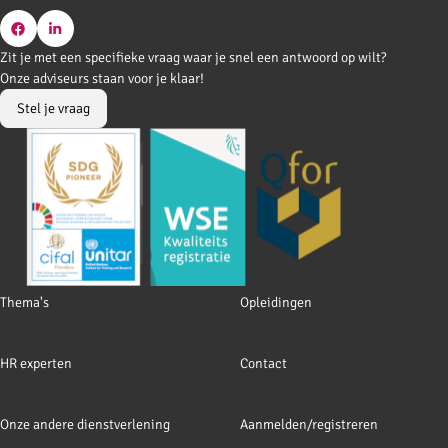
Go
Go
Zit je met een specifieke vraag waar je snel een antwoord op wilt?
to
to
Onze adviseurs staan voor je klaar!
Facebook
LinkedIn
Stel je vraag
Footer
Thema's
Opleidingen
navigation
HR experten
Contact
Onze andere dienstverlening
Aanmelden/registreren