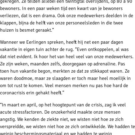
gekregen. Ze telden allebei een twintigtal overlijdens, op 80 à 90
bewoners. In een paar weken tijd een kwart van je bewoners
verliezen, dat is een drama. Ook onze medewerkers deelden in de
klappen, bijna de helft van onze personeelsleden in die twee
huizen is besmet geraakt.”
Wanneer we Eerlingen spreken, heeft hij net een paar dagen
vakantie in eigen tuin achter de rug. “Even ontkoppelen, al was
dat niet evident. Ik hoor het van heel veel van onze medewerkers.
Ze zijn weken, maanden zelfs, doorgegaan op adrenaline. Pas
toen hun vakantie begon, merkten ze dat ze stikkapot waren. Ze
waren doodmoe, maar ze slaagden er toch maar heel moeilijk in
om tot rust te komen. Veel mensen merken nu pas hoe hard de
coronacrisis erin gehakt heeft.”
“In maart en april, op het hoogtepunt van de crisis, zag ik veel
acute stressfactoren. De onzekerheid maakte onze mensen
angstig. We kenden de ziekte niet, we wisten niet hoe ze zich
verspreidde, we wisten niet hoe ze zich ontwikkelde. We hadden te
weinig beschermingsmateriaal en we hadden te weinig