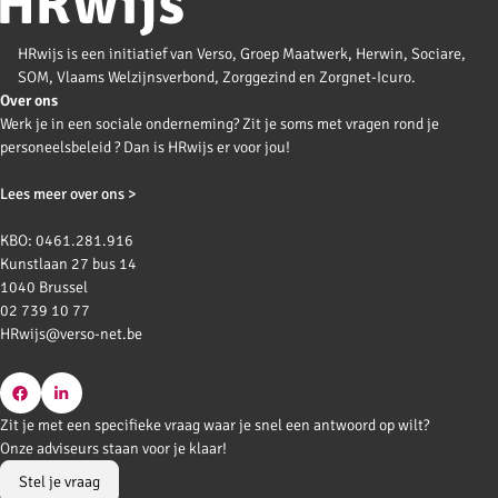
HRwijs is een initiatief van Verso, Groep Maatwerk, Herwin, Sociare,
SOM, Vlaams Welzijnsverbond, Zorggezind en Zorgnet-Icuro.
Over ons
Werk je in een sociale onderneming? Zit je soms met vragen rond je
personeelsbeleid ? Dan is HRwijs er voor jou!
Lees meer over ons >
KBO: 0461.281.916
Kunstlaan 27 bus 14
1040 Brussel
02 739 10 77
HRwijs@verso-net.be
Go
Go
Zit je met een specifieke vraag waar je snel een antwoord op wilt?
to
to
Onze adviseurs staan voor je klaar!
Facebook
LinkedIn
Stel je vraag