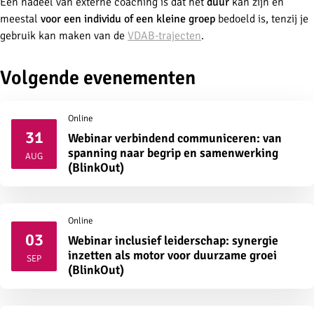
Een nadeel van externe coaching is dat het
duur
kan zijn en
meestal
voor een individu of een kleine groep
bedoeld is, tenzij je
gebruik kan maken van de
VDAB-trajecten
.
Volgende evenementen
Online
31
Webinar verbindend communiceren: van
2026
spanning naar begrip en samenwerking
AUG
(BlinkOut)
Online
03
Webinar inclusief leiderschap: synergie
2026
inzetten als motor voor duurzame groei
SEP
(BlinkOut)