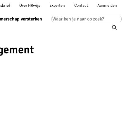
Account
sbrief
Over HRwijs
Experten
Contact
Aanmelden
ion
navigation
Main
merschap versterken
navigation
agement