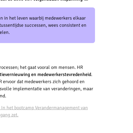
n in het leven waarbij medewerkers elkaar
tussentijdse successen, wees consistent en
elen.
rocessen; het gaat vooral om mensen. HR
tievernieuwing en medewerkerstevredenheid
.
HR ervoor dat medewerkers zich gehoord en
esvolle implementatie van veranderingen, maar
md.
ie? In het bootcamp Verandermanagement van
gang zet.