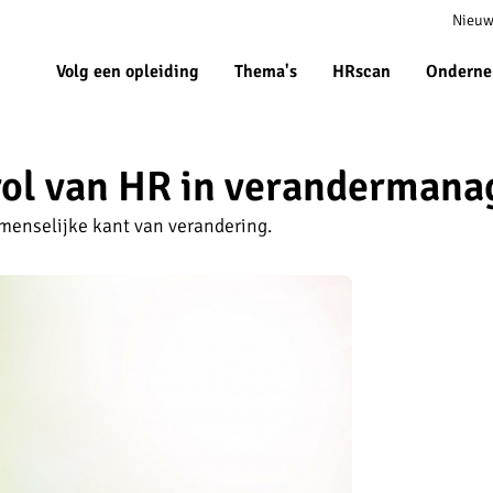
Meta
Nieuw
navigat
Volg een opleiding
Thema's
HRscan
Onderne
rol van HR in veranderman
enselijke kant van verandering.