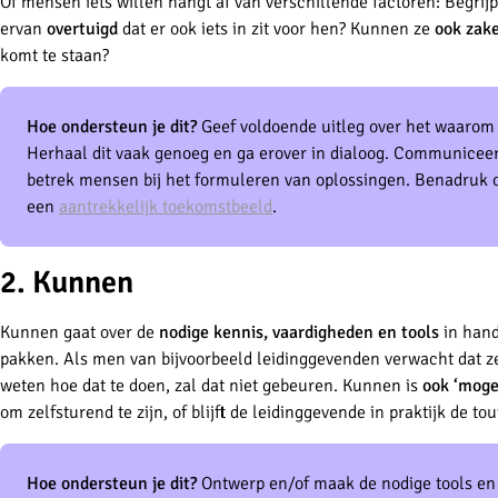
Of mensen iets willen hangt af van verschillende factoren: Begrij
ervan
overtuigd
dat er ook iets in zit voor hen? Kunnen ze
ook zak
komt te staan?
Hoe ondersteun je dit?
Geef voldoende uitleg over het waarom 
Herhaal dit vaak genoeg en ga erover in dialoog. Communiceer 
betrek mensen bij het formuleren van oplossingen. Benadruk oo
een
aantrekkelijk toekomstbeeld
.
2. Kunnen
Kunnen gaat over de
nodige kennis, vaardigheden en tools
in hand
pakken. Als men van bijvoorbeeld leidinggevenden verwacht dat z
weten hoe dat te doen, zal dat niet gebeuren. Kunnen is
ook ‘moge
om zelfsturend te zijn, of blijft de leidinggevende in praktijk de 
Hoe ondersteun je dit?
Ontwerp en/of maak de nodige tools en 