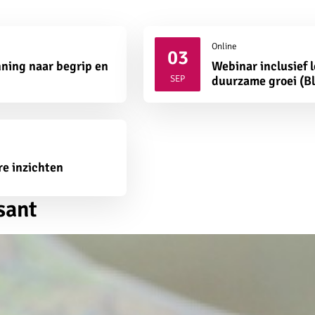
Online
03
ning naar begrip en
Webinar inclusief 
2026
SEP
duurzame groei (B
re inzichten
sant