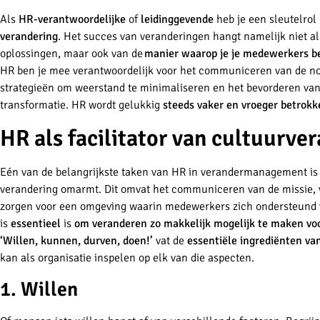
Als
HR-verantwoordelijke
of
leidinggevende
heb je een sleutelrol 
verandering
. Het succes van veranderingen hangt namelijk niet al
oplossingen, maar ook van de
manier waarop je je medewerkers be
HR ben je mee verantwoordelijk voor het communiceren van de no
strategieën om weerstand te minimaliseren en het bevorderen van
transformatie. HR wordt gelukkig
steeds vaker en vroeger betrok
HR als facilitator van cultuurve
Eén van de belangrijkste taken van HR in verandermanagement is 
verandering omarmt. Dit omvat het communiceren van de missie, v
zorgen voor een omgeving waarin medewerkers zich ondersteund vo
is
essentieel
is
om veranderen zo makkelijk mogelijk te maken v
‘Willen, kunnen, durven, doen!’
vat de
essentiële ingrediënten va
kan als organisatie inspelen op elk van die aspecten.
1. Willen