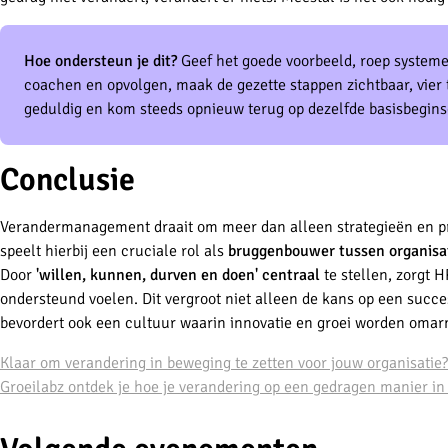
Hoe ondersteun je dit?
Geef het goede voorbeeld, roep systeme
coachen en opvolgen, maak de gezette stappen zichtbaar, vier 
geduldig en kom steeds opnieuw terug op dezelfde basisbegins
Conclusie
Verandermanagement draait om meer dan alleen strategieën en p
speelt hierbij een cruciale rol als
bruggenbouwer tussen organisa
Door
'willen, kunnen, durven en doen' centraal
te stellen, zorgt 
ondersteund voelen. Dit vergroot niet alleen de kans op een succ
bevordert ook een cultuur waarin innovatie en groei worden omar
Klaar om verandering in beweging te zetten voor jouw organisat
Groeilabz ontdek je hoe je verandering op een gedragen manier in 