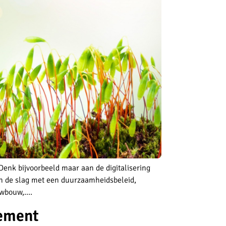
Denk bijvoorbeeld maar aan de digitalisering
aan de slag met een duurzaamheidsbeleid,
wbouw,....
gement