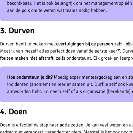
beschikbaar. Het is ook belangrijk om het management op één l
aan de pols om te weten wat teams nodig hebben.
3. Durven
Durven heeft te maken met
overtuigingen bij de persoon zelf
- bij
Moet ik van mezelf alles perfect doen vanaf de eerste keer?'. Du
fouten maken niet afstraft
, zelfs ondersteunt. Elk groei- en leer
Hoe ondersteun je dit?
Moedig experimenteergedrag aan en straf
incidenten (anoniem) en leer er samen uit. Durf je zelf ook kwet
antwoorden hebt. En neem zelf of als organisatie (berekende) ri
4. Doen
Doen is effectief de stap naar
actie
zetten. Je kan veel weten en al
gedrag niet verandert, verandert er niets. Meestal is het ook nodig