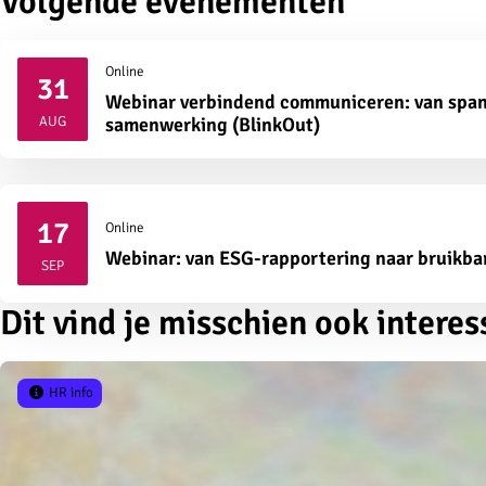
Volgende evenementen
Online
31
Webinar verbindend communiceren: van span
2026
AUG
samenwerking (BlinkOut)
17
Online
2026
Webinar: van ESG-rapportering naar bruikba
SEP
Dit vind je misschien ook interes
HR info