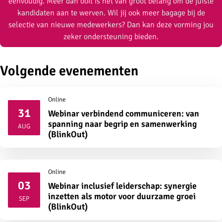
eenvoudig. Meer dan ooit is het van groot belang om de juiste
kandidaten aan te werven. Wil jij ook meer bagage bij de
selectie van nieuwe medewerkers? Dan kan deze vorming jou
zeker ondersteuning bieden.
Volgende evenementen
Online
31
Webinar verbindend communiceren: van
2026
spanning naar begrip en samenwerking
AUG
(BlinkOut)
Online
03
Webinar inclusief leiderschap: synergie
2026
inzetten als motor voor duurzame groei
SEP
(BlinkOut)