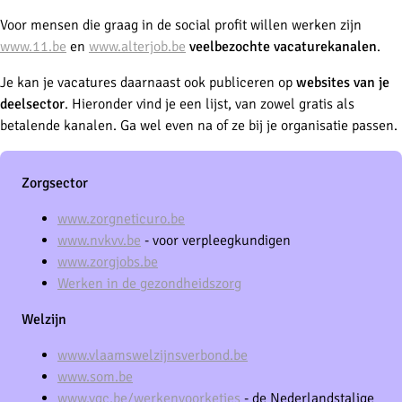
Voor mensen die graag in de social profit willen werken zijn
www.11.be
en
www.alterjob.be
veelbezochte vacaturekanalen
.
Je kan je vacatures daarnaast ook publiceren op
websites van je
deelsector
. Hieronder vind je een lijst, van zowel gratis als
betalende kanalen. Ga wel even na of ze bij je organisatie passen.
Zorgsector
www.zorgneticuro.be
www.nvkvv.be
- voor verpleegkundigen
www.zorgjobs.be
Werken in de gezondheidszorg
Welzijn
www.vlaamswelzijnsverbond.be
www.som.be
www.vgc.be/werkenvoorketjes
- de Nederlandstalige