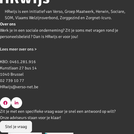
HRwijs is een initiatief van Verso, Groep Maatwerk, Herwin, Sociare,
SOM, Vlaams Welzijnsverbond, Zorggezind en Zorgnet-Icuro.
Over ons
Werk je in een sociale onderneming? Zit je soms met vragen rond je
personeelsbeleid ? Dan is HRwijs er voor jou!
Lees meer over ons >
KBO: 0461.281.916
Kunstlaan 27 bus 14
1040 Brussel
02 739 10 77
HRwijs@verso-net.be
Go
Go
Zit je met een specifieke vraag waar je snel een antwoord op wilt?
to
to
Onze adviseurs staan voor je klaar!
Facebook
LinkedIn
Stel je vraag