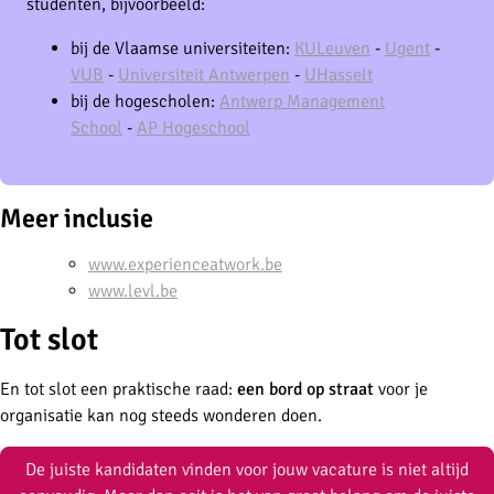
studenten, bijvoorbeeld:
bij de Vlaamse universiteiten:
KULeuven
-
Ugent
-
VUB
-
Universiteit Antwerpen
-
UHasselt
bij de hogescholen:
Antwerp Management
School
-
AP Hogeschool
Meer inclusie
www.experienceatwork.be
www.levl.be
Tot slot
En tot slot een praktische raad:
een bord op straat
voor je
organisatie kan nog steeds wonderen doen.
De juiste kandidaten vinden voor jouw vacature is niet altijd