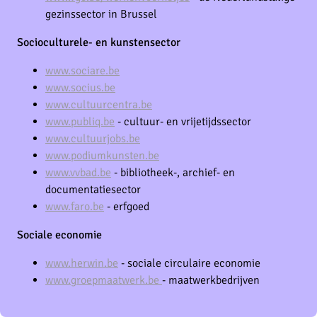
gezinssector in Brussel
Socioculturele- en kunstensector
www.sociare.be
www.socius.be
www.cultuurcentra.be
www.publiq.be
- cultuur- en vrijetijdssector
www.cultuurjobs.be
www.podiumkunsten.be
www.vvbad.be
- bibliotheek-, archief- en
documentatiesector
www.faro.be
- erfgoed
Sociale economie
www.herwin.be
- sociale circulaire economie
www.groepmaatwerk.be
- maatwerkbedrijven