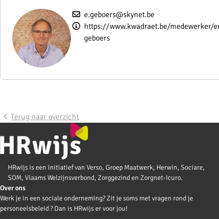
e.geboers@skynet.be
https://www.kwadraet.be/medewerker/er
geboers
Terug naar overzicht
HRwijs is een initiatief van Verso, Groep Maatwerk, Herwin, Sociare,
SOM, Vlaams Welzijnsverbond, Zorggezind en Zorgnet-Icuro.
Over ons
Werk je in een sociale onderneming? Zit je soms met vragen rond je
personeelsbeleid ? Dan is HRwijs er voor jou!