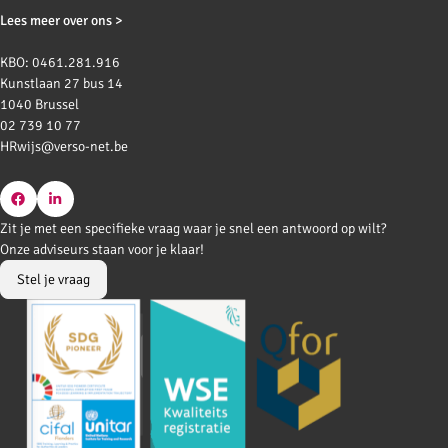
Lees meer over ons >
KBO: 0461.281.916
Kunstlaan 27 bus 14
1040 Brussel
02 739 10 77
HRwijs@verso-net.be
Go
Go
Zit je met een specifieke vraag waar je snel een antwoord op wilt?
to
to
Onze adviseurs staan voor je klaar!
Facebook
LinkedIn
Stel je vraag