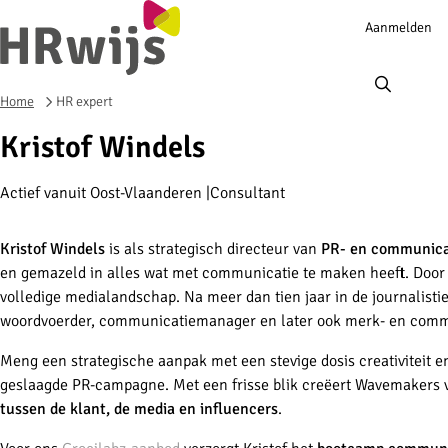
Account
Aanmelden
navigation
Ope
men
Home
HR expert
Kristof Windels
Actief vanuit Oost-Vlaanderen
Consultant
Kristof Windels
is als strategisch directeur van
PR- en communic
en gemazeld in alles wat met communicatie te maken heeft. Door z
volledige medialandschap. Na meer dan tien jaar in de journalisti
woordvoerder, communicatiemanager en later ook merk- en comm
Meng een strategische aanpak met een stevige dosis creativiteit en
geslaagde PR-campagne. Met een frisse blik creëert Wavemakers v
tussen de klant, de media en influencers
.