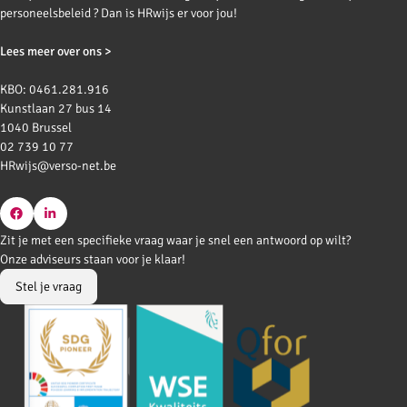
personeelsbeleid ? Dan is HRwijs er voor jou!
Lees meer over ons >
KBO: 0461.281.916
Kunstlaan 27 bus 14
1040 Brussel
02 739 10 77
HRwijs@verso-net.be
Go
Go
Zit je met een specifieke vraag waar je snel een antwoord op wilt?
to
to
Onze adviseurs staan voor je klaar!
Facebook
LinkedIn
Stel je vraag