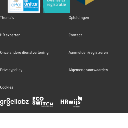
Footer
Thema's
Opleidingen
navigation
HR experten
Contact
Onze andere dienstverlening
Aanmelden/registreren
Privacypolicy
Algemene voorwaarden
Cookies
Footer
meta
navigation