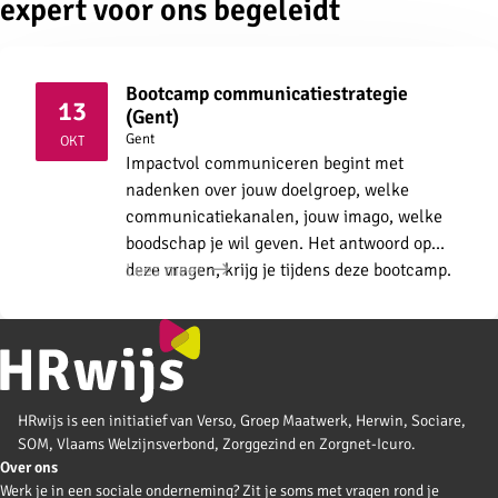
expert voor ons begeleidt
Bootcamp communicatiestrategie
13
(Gent)
2026
Gent
OKT
Impactvol communiceren begint met
nadenken over jouw doelgroep, welke
communicatiekanalen, jouw imago, welke
boodschap je wil geven. Het antwoord op
deze vragen, krijg je tijdens deze bootcamp.
Lees meer
HRwijs is een initiatief van Verso, Groep Maatwerk, Herwin, Sociare,
SOM, Vlaams Welzijnsverbond, Zorggezind en Zorgnet-Icuro.
Over ons
Werk je in een sociale onderneming? Zit je soms met vragen rond je