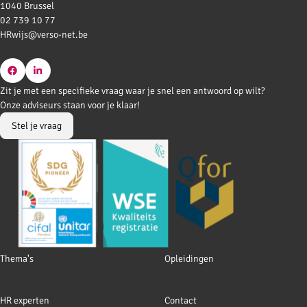
1040 Brussel
02 739 10 77
HRwijs@verso-net.be
Go
Go
Zit je met een specifieke vraag waar je snel een antwoord op wilt?
to
to
Onze adviseurs staan voor je klaar!
Facebook
LinkedIn
Stel je vraag
Footer
Thema's
Opleidingen
navigation
HR experten
Contact