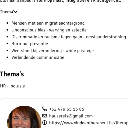
Els haar aanpak is sterk
op maat, integratief en krachtgericht
.
Thema's:
Mensen met een migratieachtergrond
Unconscious bias - werving en selectie
Discriminatie en racisme tegen gaan - omstaanderstraining
Burn-out preventie
Weerstand bij verandering - white privilege
Verbindende communicatie
Thema's
HR - inclusie
+32 479 65 13 85
hauserels@gmail.com
https://www.vindeentherapeut.be/therap