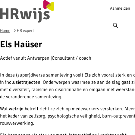
Account
Aanmelden
navigation
Ope
men
Home
HR expert
Els Haüser
Actief vanuit Antwerpen
Consultant / coach
In deze (super)diverse samenleving voelt
Els
zich vooral sterk en 
in
inclusietrajecten
. Onderwerpen waarmee ze aan de slag gaat z
met diversiteit, racisme en discriminatie en omgaan met weerstan
de veranderende samenleving.
Wat
welzijn
betreft richt ze zich op medewerkers versterken. Meer
het kader van zelfzorg, psychologische veiligheid, burn-outpreven
rouwverwerking.