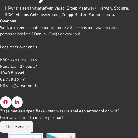
HRwijs is een initiatief van Verso, Groep Maatwerk, Herwin, Sociare,
SOM, Vlaams Welzijnsverbond, Zorggezind en Zorgnet-Icuro.
Over ons
Werk je in een sociale onderneming? Zit je soms met vragen rond je
personeelsbeleid ? Dan is HRwijs er voor jou!
Lees meer over ons >
KBO: 0461.281.916
Kunstlaan 27 bus 14
1040 Brussel
02 739 10 77
HRwijs@verso-net.be
Go
Go
Zit je met een specifieke vraag waar je snel een antwoord op wilt?
to
to
Onze adviseurs staan voor je klaar!
Facebook
LinkedIn
Stel je vraag