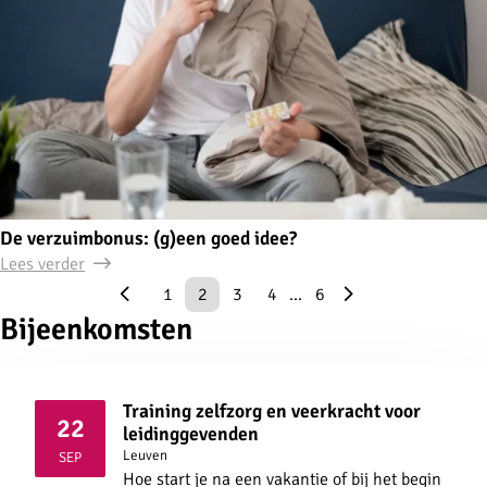
De verzuimbonus: (g)een goed idee?
Lees verder
1
2
3
4
...
6
Bijeenkomsten
Training zelfzorg en veerkracht voor
22
leidinggevenden
2026
Leuven
SEP
Hoe start je na een vakantie of bij het begin