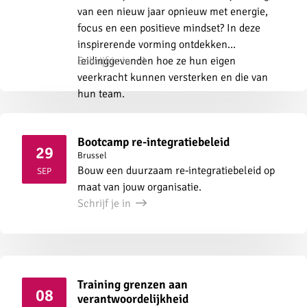
van een nieuw jaar opnieuw met energie,
focus en een positieve mindset? In deze
inspirerende vorming ontdekken
leidinggevenden hoe ze hun eigen
Schrijf je in
veerkracht kunnen versterken en die van
hun team.
Bootcamp re-integratiebeleid
29
Brussel
2026
Bouw een duurzaam re‑integratiebeleid op
SEP
maat van jouw organisatie.
Schrijf je in
Training grenzen aan
08
verantwoordelijkheid