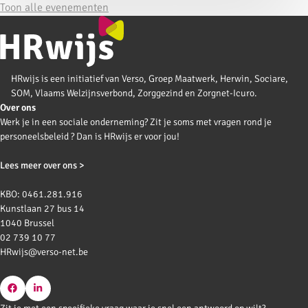
Toon alle evenementen
HRwijs is een initiatief van Verso, Groep Maatwerk, Herwin, Sociare,
SOM, Vlaams Welzijnsverbond, Zorggezind en Zorgnet-Icuro.
Over ons
Werk je in een sociale onderneming? Zit je soms met vragen rond je
personeelsbeleid ? Dan is HRwijs er voor jou!
Lees meer over ons >
KBO: 0461.281.916
Kunstlaan 27 bus 14
1040 Brussel
02 739 10 77
HRwijs@verso-net.be
Go
Go