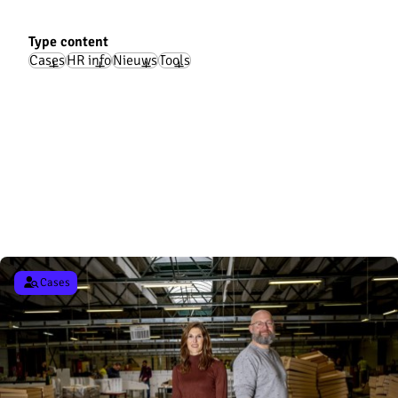
Type content
Cases
HR info
Nieuws
Tools
Gepast reageren als seksueel gedrag over de grens gaat
Lees verder
Cases