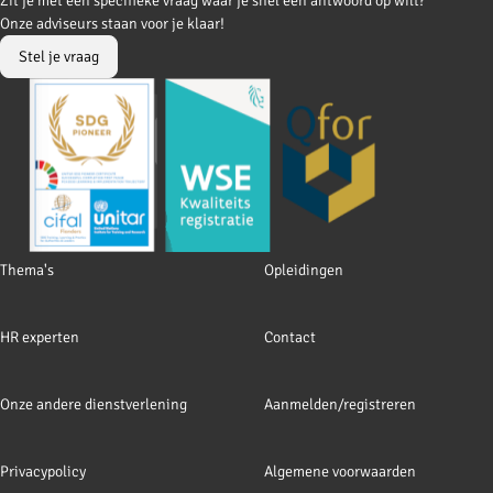
Zit je met een specifieke vraag waar je snel een antwoord op wilt?
to
to
Onze adviseurs staan voor je klaar!
Facebook
LinkedIn
Stel je vraag
Footer
Thema's
Opleidingen
navigation
HR experten
Contact
Onze andere dienstverlening
Aanmelden/registreren
Privacypolicy
Algemene voorwaarden