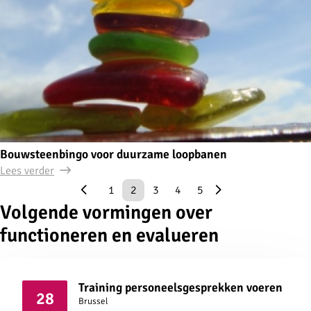
Bouwsteenbingo voor duurzame loopbanen
Lees verder
1
2
3
4
5
Volgende vormingen over
functioneren en evalueren
Training personeelsgesprekken voeren
28
Brussel