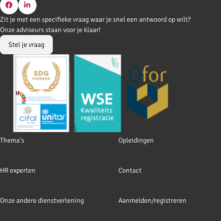
Go
Go
Zit je met een specifieke vraag waar je snel een antwoord op wilt?
to
to
Onze adviseurs staan voor je klaar!
Facebook
LinkedIn
Stel je vraag
Footer
Thema's
Opleidingen
navigation
HR experten
Contact
Onze andere dienstverlening
Aanmelden/registreren