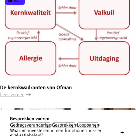
Tools
De kernkwadranten van Ofman
Lees verder
HR info
Gesprekken voeren
Gedragsverandering
Gesprekken
Loopbanen
Waarom investeren in een functionerings- en
evaluatiebeleid?