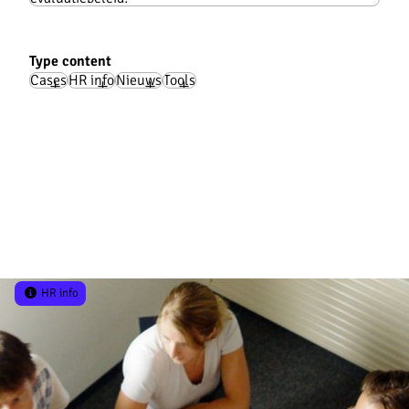
Type content
Cases
HR info
Nieuws
Tools
Verbindend communiceren als zorg en zelfzorg
Lees verder
HR info