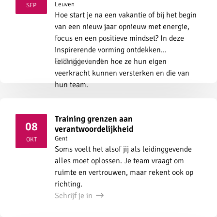
2026
Leuven
SEP
Hoe start je na een vakantie of bij het begin
van een nieuw jaar opnieuw met energie,
focus en een positieve mindset? In deze
inspirerende vorming ontdekken
leidinggevenden hoe ze hun eigen
Schrijf je in
veerkracht kunnen versterken en die van
hun team.
Training grenzen aan
08
verantwoordelijkheid
2026
Gent
OKT
Soms voelt het alsof jij als leidinggevende
alles moet oplossen. Je team vraagt om
ruimte en vertrouwen, maar rekent ook op
richting.
Schrijf je in