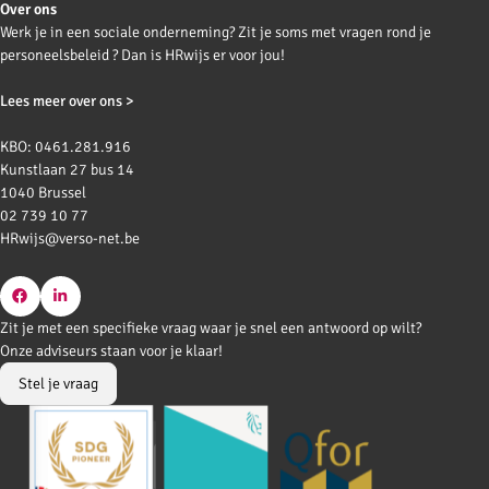
Over ons
Werk je in een sociale onderneming? Zit je soms met vragen rond je
personeelsbeleid ? Dan is HRwijs er voor jou!
Lees meer over ons >
KBO: 0461.281.916
Kunstlaan 27 bus 14
1040 Brussel
02 739 10 77
HRwijs@verso-net.be
Go
Go
Zit je met een specifieke vraag waar je snel een antwoord op wilt?
to
to
Onze adviseurs staan voor je klaar!
Facebook
LinkedIn
Stel je vraag