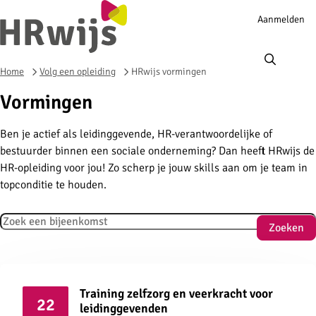
Account
Aanmelden
navigation
Ope
men
Home
Volg een opleiding
HRwijs vormingen
Vormingen
Ben je actief als leidinggevende, HR-verantwoordelijke of
bestuurder binnen een sociale onderneming? Dan heeft HRwijs de
HR-opleiding voor jou! Zo scherp je jouw skills aan om je team in
topconditie te houden.
Zoeken
Zoeken
Training zelfzorg en veerkracht voor
22
leidinggevenden