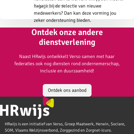
bagage bij de selectie van nieuwe
Schrijf je in
medewerkers? Dan kan deze vorming jou
zeker ondersteuning bieden.
Ontdek onze andere
Sub
navigation
dienstverlening
Naast HRwijs ontwikkelt Verso samen met haar
federaties ook nog diensten rond ondernemerschap,
inclusie en duurzaamheid!
Ontdek ons aanbod
HRwijs is een initiatief van Verso, Groep Maatwerk, Herwin, Sociare,
SOM, Vlaams Welzijnsverbond, Zorggezind en Zorgnet-Icuro.