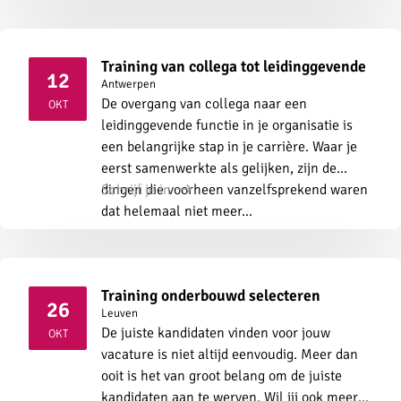
Training van collega tot leidinggevende
12
Antwerpen
2026
De overgang van collega naar een
OKT
leidinggevende functie in je organisatie is
een belangrijke stap in je carrière. Waar je
eerst samenwerkte als gelijken, zijn de
dingen die voorheen vanzelfsprekend waren
Schrijf je in
dat helemaal niet meer...
Training onderbouwd selecteren
26
Leuven
2026
De juiste kandidaten vinden voor jouw
OKT
vacature is niet altijd eenvoudig. Meer dan
ooit is het van groot belang om de juiste
kandidaten aan te werven. Wil jij ook meer